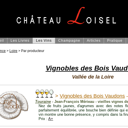
eil
Les Livres
Les Vins
Champagne
Articles
Pratique
ance
>
Loire
> Par producteur
Vignobles des Bois Vau
Vallée de la Loire
>
Vignobles des Bois Vaudons
-
Touraine
- Jean-François Mérieau - vieilles vignes 
Nez de fruits jaunes, d'agrumes avec des notes fl
parfaitement équilibrée, une bouche bien définie qui
vin montre une bonne présence, y compris dans la fina
Prix :
A+