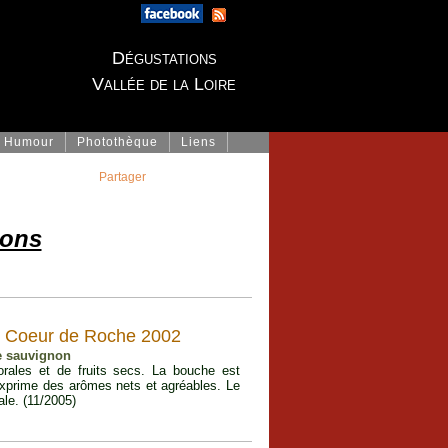
Dégustations
Vallée de la Loire
Humour
Photothèque
Liens
Partager
dons
 Coeur de Roche 2002
de sauvignon
orales et de fruits secs. La bouche est
 exprime des arômes nets et agréables. Le
le. (11/2005)