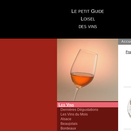
Le petit Guide
Loisel
des vins
Accu
Fr
Les Vins
Dernières Dégustations
Les Vins du Mois
Alsace
Beaujolais
Bordeaux