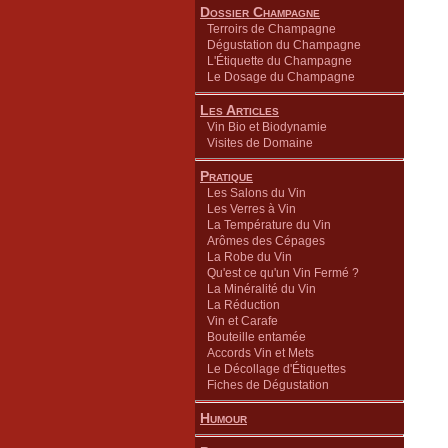
Dossier Champagne
Terroirs de Champagne
Dégustation du Champagne
L'Étiquette du Champagne
Le Dosage du Champagne
Les Articles
Vin Bio et Biodynamie
Visites de Domaine
Pratique
Les Salons du Vin
Les Verres à Vin
La Température du Vin
Arômes des Cépages
La Robe du Vin
Qu'est ce qu'un Vin Fermé ?
La Minéralité du Vin
La Réduction
Vin et Carafe
Bouteille entamée
Accords Vin et Mets
Le Décollage d'Étiquettes
Fiches de Dégustation
Humour