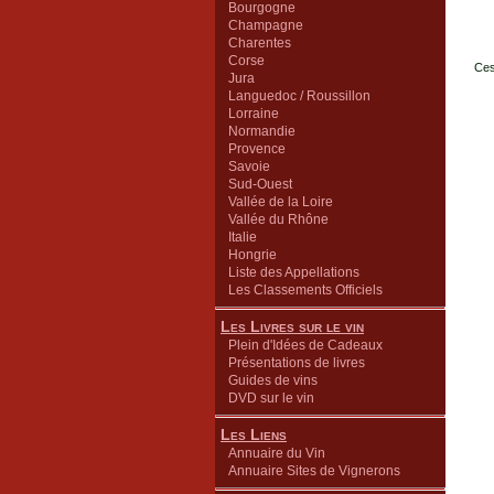
Bourgogne
Champagne
Charentes
Corse
Ces
Jura
Languedoc / Roussillon
Lorraine
Normandie
Provence
Savoie
Sud-Ouest
Vallée de la Loire
Vallée du Rhône
Italie
Hongrie
Liste des Appellations
Les Classements Officiels
Les Livres sur le vin
Plein d'Idées de Cadeaux
Présentations de livres
Guides de vins
DVD sur le vin
Les Liens
Annuaire du Vin
Annuaire Sites de Vignerons