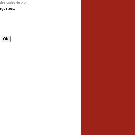
 des codes de prix.
gustés...