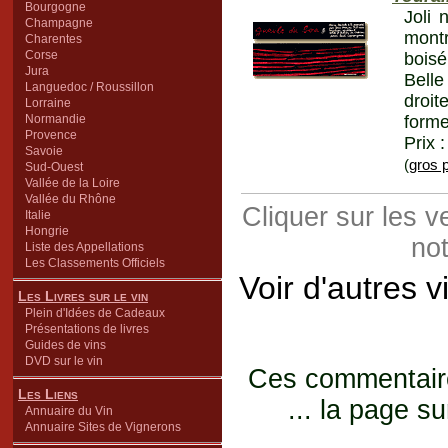
Bourgogne
Joli 
Champagne
montr
Charentes
Corse
boisé
Jura
Belle
Languedoc / Roussillon
droit
Lorraine
Normandie
forme
Provence
Prix 
Savoie
(
gros p
Sud-Ouest
Vallée de la Loire
Vallée du Rhône
Cliquer sur les 
Italie
Hongrie
not
Liste des Appellations
Les Classements Officiels
Voir d'autres 
Les Livres sur le vin
Plein d'Idées de Cadeaux
Présentations de livres
Guides de vins
DVD sur le vin
Ces commentaires
Les Liens
... la page su
Annuaire du Vin
Annuaire Sites de Vignerons