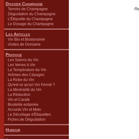
Dossier Champagne
Re
Terroirs de Champagne
Dégustation du Champagne
L'Étiquette du Champagne
Le Dosage du Champagne
Les Articles
Vin Bio et Biodynamie
Visites de Domaine
Pratique
Les Salons du Vin
Les Verres à Vin
La Température du Vin
Arômes des Cépages
La Robe du Vin
Qu'est ce qu'un Vin Fermé ?
La Minéralité du Vin
La Réduction
Vin et Carafe
Bouteille entamée
Accords Vin et Mets
Le Décollage d'Étiquettes
Fiches de Dégustation
Humour