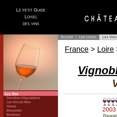
Le petit Guide
Loisel
des vins
Accueil
Les Livres
Les Vins
France
>
Loire
Vignob
V
Les Vins
Dernières Dégustations
Les Vins du Mois
Alsace
2003
Beaujolais
Bordeaux
Toura