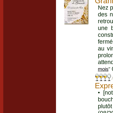
Gran
Nez p
des n
retro
une b
const
fermé
au vi
prolo
atten
0
mois
"
Expr
• [no
bouch
plutô