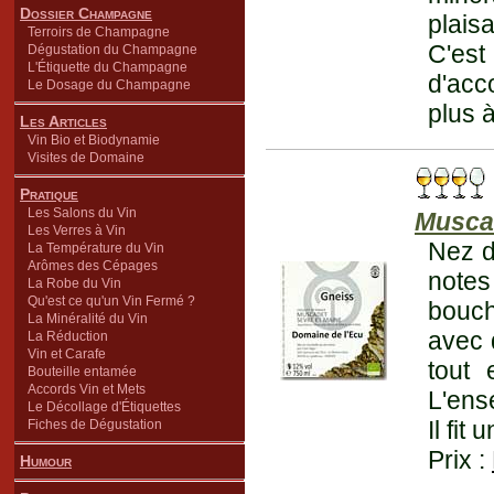
Dossier Champagne
plais
Terroirs de Champagne
C'es
Dégustation du Champagne
L'Étiquette du Champagne
d'acc
Le Dosage du Champagne
plus 
Les Articles
Vin Bio et Biodynamie
Visites de Domaine
Pratique
Les Salons du Vin
Musca
Les Verres à Vin
Nez d
La Température du Vin
Arômes des Cépages
notes
La Robe du Vin
Qu'est ce qu'un Vin Fermé ?
bouch
La Minéralité du Vin
avec 
La Réduction
Vin et Carafe
tout 
Bouteille entamée
Accords Vin et Mets
L'ens
Le Décollage d'Étiquettes
Il fit
Fiches de Dégustation
Prix :
Humour