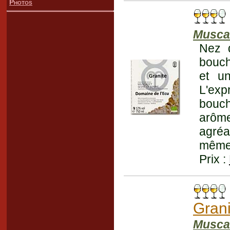
Photos
Musca
Nez 
bouche
et un
L'exp
bouch
arôm
agréa
même 
Prix :
Grani
Musca