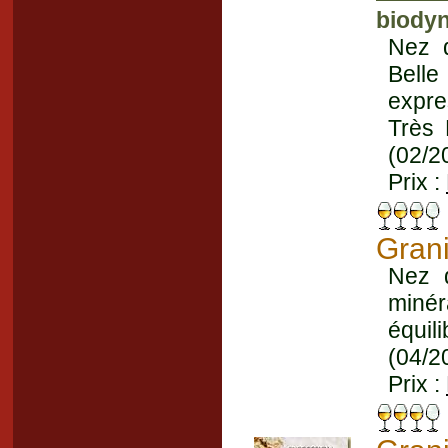
biodyn
Nez d
Belle
expre
Très 
(02/2
Prix :
Gran
Nez d
minér
équil
(04/2
Prix :