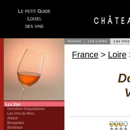
Le petit Guide
Loisel
des vins
Accueil
Les Livres
Les Vins
France
>
Loire
D
V
Les Vins
Dernières Dégustations
Les Vins du Mois
Alsace
Beaujolais
Bordeaux