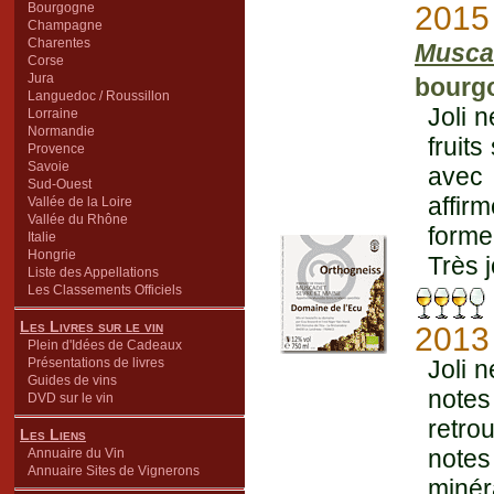
Bourgogne
2015
Champagne
Charentes
Musca
Corse
Jura
bourgo
Languedoc / Roussillon
Joli n
Lorraine
Normandie
fruits
Provence
Savoie
avec 
Sud-Ouest
affir
Vallée de la Loire
Vallée du Rhône
forme
Italie
Hongrie
Très j
Liste des Appellations
Les Classements Officiels
Les Livres sur le vin
2013
Plein d'Idées de Cadeaux
Présentations de livres
Joli 
Guides de vins
notes
DVD sur le vin
retro
Les Liens
notes
Annuaire du Vin
Annuaire Sites de Vignerons
miné