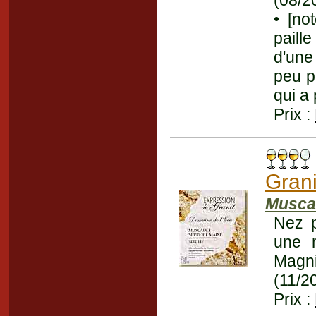
(08/2
• [no
paille
d'une
peu p
qui a
Prix :
Grani
Musca
Nez p
une m
Magni
(11/2
Prix :