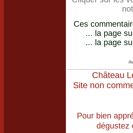
not
Ces commentaires
... la page su
... la page su
Re
Château Lo
Site non commer
Pour bien appré
dégustez 