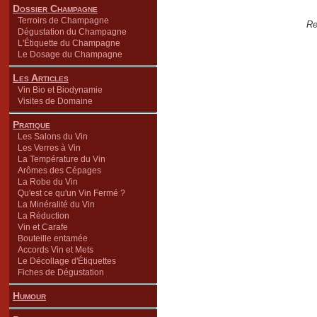
Dossier Champagne
Terroirs de Champagne
Re
Dégustation du Champagne
L'Étiquette du Champagne
Le Dosage du Champagne
Les Articles
Vin Bio et Biodynamie
Visites de Domaine
Pratique
Les Salons du Vin
Les Verres à Vin
La Température du Vin
Arômes des Cépages
La Robe du Vin
Qu'est ce qu'un Vin Fermé ?
La Minéralité du Vin
La Réduction
Vin et Carafe
Bouteille entamée
Accords Vin et Mets
Le Décollage d'Étiquettes
Fiches de Dégustation
Humour