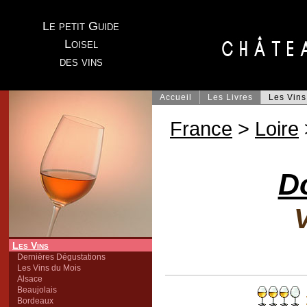
Le petit Guide
Loisel
des vins
Accueil
Les Livres
Les Vins
France
>
Loire
D
V
Les Vins
Dernières Dégustations
Les Vins du Mois
Alsace
Beaujolais
Bordeaux