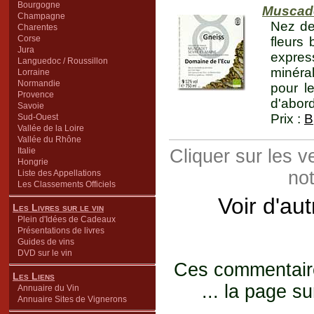
Bourgogne
Muscade
Champagne
Nez de
Charentes
Corse
fleurs
Jura
expres
Languedoc / Roussillon
minéral
Lorraine
Normandie
pour le
Provence
d'abord
Savoie
Prix :
B
Sud-Ouest
Vallée de la Loire
Vallée du Rhône
Italie
Cliquer sur les 
Hongrie
not
Liste des Appellations
Les Classements Officiels
Voir d'au
Les Livres sur le vin
Plein d'Idées de Cadeaux
Présentations de livres
Guides de vins
DVD sur le vin
Ces commentaires
Les Liens
... la page su
Annuaire du Vin
Annuaire Sites de Vignerons