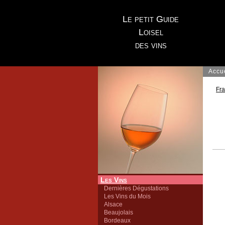
Le petit Guide
Loisel
des vins
Accu
Fr
Les Vins
Dernières Dégustations
Les Vins du Mois
Alsace
Beaujolais
Bordeaux