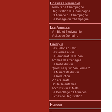
Dossier Champagne
Terroirs de Champagne
Dégustation du Champagne
L'Étiquette du Champagne
Le Dosage du Champagne
Les Articles
Vin Bio et Biodynamie
Visites de Domaine
Pratique
Les Salons du Vin
Les Verres à Vin
La Température du Vin
Arômes des Cépages
La Robe du Vin
Qu'est ce qu'un Vin Fermé ?
La Minéralité du Vin
La Réduction
Vin et Carafe
Bouteille entamée
Accords Vin et Mets
Le Décollage d'Étiquettes
Fiches de Dégustation
Humour