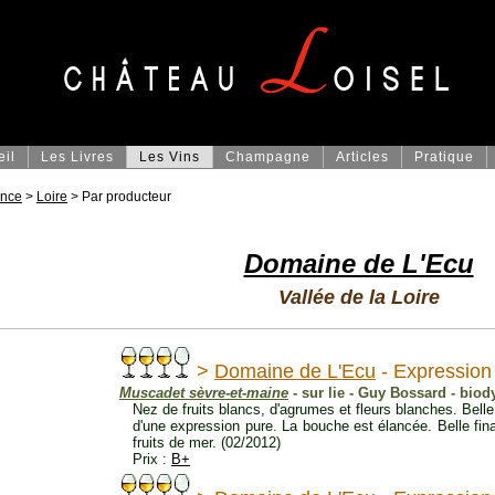
eil
Les Livres
Les Vins
Champagne
Articles
Pratique
ance
>
Loire
> Par producteur
Domaine de L'Ecu
Vallée de la Loire
>
Domaine de L'Ecu
- Expression
Muscadet sèvre-et-maine
- sur lie - Guy Bossard - biod
Nez de fruits blancs, d'agrumes et fleurs blanches. Bell
d'une expression pure. La bouche est élancée. Belle fin
fruits de mer. (02/2012)
Prix :
B+