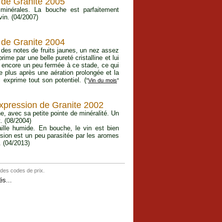
 de Granite 2005
minérales. La bouche est parfaitement
vin. (04/2007)
 de Granite 2004
 des notes de fruits jaunes, un nez assez
ime par une belle pureté cristalline et lui
t encore un peu fermée à ce stade, ce qui
e plus après une aération prolongée et la
l exprime tout son potentiel. (
"
Vin du mois
"
xpression de Granite 2002
he, avec sa petite pointe de minéralité. Un
t. (08/2004)
ille humide. En bouche, le vin est bien
ression est un peu parasitée par les aromes
. (04/2013)
 des codes de prix.
s...