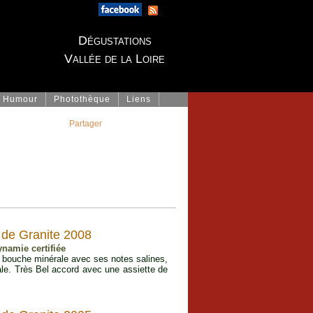
Dégustations
Vallée de la Loire
Humour
Photothèque
Liens
Partager
 de Granite 2008
ynamie certifiée
e bouche minérale avec ses notes salines,
ale. Très Bel accord avec une assiette de