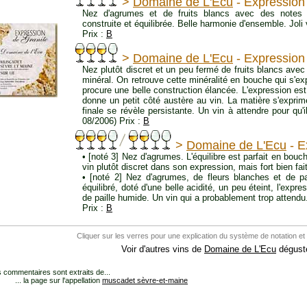
>
Domaine de L'Ecu
- Expression
Nez d'agrumes et de fruits blancs avec des notes 
construite et équilibrée. Belle harmonie d'ensemble. Joli 
Prix :
B
>
Domaine de L'Ecu
- Expression
Nez plutôt discret et un peu fermé de fruits blancs avec
minéral. On retrouve cette minéralité en bouche qui s'expr
procure une belle construction élancée. L'expression es
donne un petit côté austère au vin. La matière s'exprim
finale se révèle persistante. Un vin à attendre pour qu'i
08/2006) Prix :
B
>
Domaine de L'Ecu
- E
• [noté 3] Nez d'agrumes. L'équilibre est parfait en bouc
vin plutôt discret dans son expression, mais fort bien fai
• [noté 2] Nez d'agrumes, de fleurs blanches et de pa
équilibré, doté d'une belle acidité, un peu éteint, l'exp
de paille humide. Un vin qui a probablement trop attendu
Prix :
B
Cliquer sur les verres pour une explication du système de notation et
Voir d'autres vins de
Domaine de L'Ecu
dégusté
 commentaires sont extraits de...
... la page sur l'appellation
muscadet sèvre-et-maine