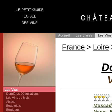
Le petit Guide
Loisel
des vins
Accueil
Les Livres
Les Vins
France
>
Loire
D
V
Les Vins
Dernières Dégustations
Les Vins du Mois
Alsace
Muscade
Beaujolais
Bordeaux
Niger -