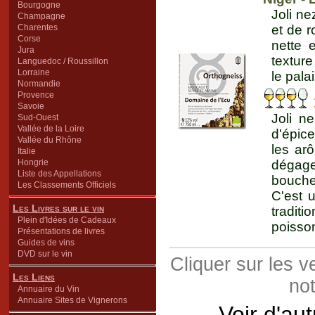
Bourgogne
Joli ne
Champagne
Charentes
et de r
Corse
nette 
Jura
texture
Languedoc / Roussillon
Lorraine
le palai
Normandie
Provence
Savoie
Joli n
Sud-Ouest
Vallée de la Loire
d'épice
Vallée du Rhône
les ar
Italie
Hongrie
dégage
Liste des Appellations
bouche 
Les Classements Officiels
C'est 
Les Livres sur le vin
traditi
Plein d'Idées de Cadeaux
poisson
Présentations de livres
Guides de vins
DVD sur le vin
Cliquer sur les 
Les Liens
not
Annuaire du Vin
Annuaire Sites de Vignerons
Voir d'au