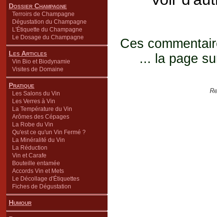
Dossier Champagne
Terroirs de Champagne
Dégustation du Champagne
L'Étiquette du Champagne
Le Dosage du Champagne
Ces commentaires
Les Articles
... la page su
Vin Bio et Biodynamie
Visites de Domaine
Pratique
Re
Les Salons du Vin
Les Verres à Vin
La Température du Vin
Arômes des Cépages
La Robe du Vin
Qu'est ce qu'un Vin Fermé ?
La Minéralité du Vin
La Réduction
Vin et Carafe
Bouteille entamée
Accords Vin et Mets
Le Décollage d'Étiquettes
Fiches de Dégustation
Humour