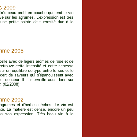
s 2009
ès beau profil en bouche qui rend le vin
nale sur les agrumes. L'expression est très
te une petite pointe de sucrosité due à la
amme
2005
elle avec de légers arômes de rose et de
etrouve cette intensité et cette richesse
r un équilibre de type entre le sec et le
cert de saveurs qui s'épanouissent avec
t douceur. Il fit merveille aussi bien sur
. (02/2008)
ramme 2002
d'agrumes et d'herbes sèches. Le vin est
ante. La matière est dense, encore un peu
ns son expression. Très beau vin à la