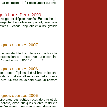
par exemple) : il fut absolument superbe
e à Louis Derré 2000
ts rouges et d'épices variés. En bouche, le
légante. L'équilibre est parfait, avec une
 excès. Grande longueur et aussi grande
 vignes éparses
2007
 notes de tilleul et d'épices. La bouche
expression est nette, avec une certaine
. Superbe vin. (08/2012) Prix :
C+
 vignes éparses 2006
des notes d'épices. L'équilibre en bouche
e de la matière alliée à une belle pureté
t ainsi un très bel accord avec un homard
 vignes éparses 2005
ire avec des petites notes de cire et de
ec tendre, avec quelques sucres résiduels
matière montre une grande maturité et une