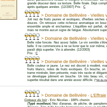
grande douceur dans sa texture. Belle finale. Déjà comple
après quelques années. (12/2007) Prix :
C
> Domaine de Bellivière - Vieilles
Joli nez de fruits jaunes et exotiques, d'herbes sèches 
douces. On retrouve cette richesse aromatique en bou
ensemble ample et enchanteur. L'équilibre est parfait, 
mais ne montre aucun signe de fatigue. Absolument super
> Domaine de Bellivière - Vieilles
Belle robe foncée. Nez assez faible. Le vin semble s'être
belle. Il ne commencera à ne se livrer que le soir même, e
paraît déjà superbe. Vin à attendre. (12/2003)
Prix :
C
> Domaine de Bellivière - Vieilles
Belle couleur or jaune. Le nez est discret à modéré, m
fruits blancs, notes de fruits exotiques. En bouche, on
trame minérale, bien présente, mais très racée et élégant
se développe joliment en bouche. Un très beau vin, com
superbe résultat dans une année assez difficile. (
"
Vin du m
> Domaine de Bellivière -
L'Effraie
Coteaux du loir
- Eric Nicolas - 100% chenin
(
Typé moelleux
) Nez d'ananas, de pêche, de pamplemou