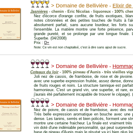
> Domaine de Bellivière -
Elixir de
Jasnières
- chenin - Eric Nicolas - liquoreux - 100% che
Nez d'écorce d'orange confite, de fruits exotiques, bla
notes citronnées et des petites touches de fruits à l'a
absolument parfait, sans aucune lourdeur, les forts su
l'ensemble. La matière montre une forte présence, par
grande pureté, et se prolonge par une longue finale.
Superbe. (04/2008)
Prix :
D+
Note: Ce vin est non chaptalisé, c'est à dire sans ajout de sucre.
> Domaine de Bellivière -
Hommage
Coteaux du loir
- 100% pineau d'Aunis - très vieilles vig
Joli nez de cassis, de framboise, de rose et de pivoin
avec une superbe expression fruitée, assez dense, donna
de fruits rouges et noirs. La structure tannique est parfa
harmonieux. C'est un grand vin, une superbe, et rare, e
j'aurais été parfaitement incapable de trouver le cépage). 
> Domaine de Bellivière - Hommag
Nez de poivre, de cassis et de framboise, avec des note
Très belle expression aromatique en bouche avec une 
dense. Les tanins, serrés et bien policés, forment une str
montre une certaine fraicheur. La finale est vraiment trè
vin doté d'une indéniable personnalité, qui peut surprend
base de pineau d'Aunis mais le résutat va ici bien plus lo