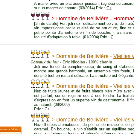
A marier avec un plat assez puissant (agneau ou canard 
sur un magret de canard. (03/2014) Prix :
C+
> Domaine de Bellivière - Hommag
[3h de carafe] Fort joli nez, délicatement poivré, de frui
vin impressionne par la qualité de sa structure, fine et é
petite pointe d'amertume en fin de bouche, mais sans
faculté d'adaptation à table. (01/2004) Prix :
C
> Domaine de Bellivière -
Vieilles
Coteaux du loir
- Eric Nicolas - 100% chenin
Joli nez fondu de pamplemousse, de coing et d'abricot,
montre une grande harmonie, un ensemble très fondu, l'
densité tout en restant délicate. La structure est élégante
> Domaine de Bellivière - Vieilles
Nez de fruits jaunes et de fruits blancs bien mûrs avec 
est parfait, sur un registre sec à sec tendre. La textur
d'expression en font un superbe vin de gastronomie. Il fi
au naturel. (08/2009)
Prix :
C+
> Domaine de Bellivière - Vieilles
Nez d'herbes aromatiques, de pêche, de mirabelle, de po
caramel. En bouche, le vin s'établit sur un équilibre s
donc, parfaitement fondus et intégrés à l'ensemble. La 