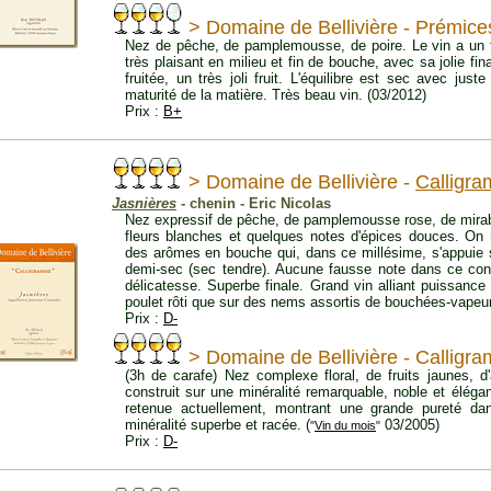
> Domaine de Bellivière - Prémice
Nez de pêche, de pamplemousse, de poire. Le vin a un tr
très plaisant en milieu et fin de bouche, avec sa jolie fi
fruitée, un très joli fruit. L'équilibre est sec avec jus
maturité de la matière. Très beau vin. (03/2012)
Prix :
B+
> Domaine de Bellivière -
Calligr
Jasnières
- chenin - Eric Nicolas
Nez expressif de pêche, de pamplemousse rose, de mirab
fleurs blanches et quelques notes d'épices douces. On r
des arômes en bouche qui, dans ce millésime, s'appuie su
demi-sec (sec tendre). Aucune fausse note dans ce con
délicatesse. Superbe finale. Grand vin alliant puissance e
poulet rôti que sur des nems assortis de bouchées-vapeur
Prix :
D-
> Domaine de Bellivière - Callig
(3h de carafe) Nez complexe floral, de fruits jaunes, 
construit sur une minéralité remarquable, noble et élég
retenue actuellement, montrant une grande pureté da
minéralité superbe et racée. (
03/2005)
"
Vin du mois
"
Prix :
D-