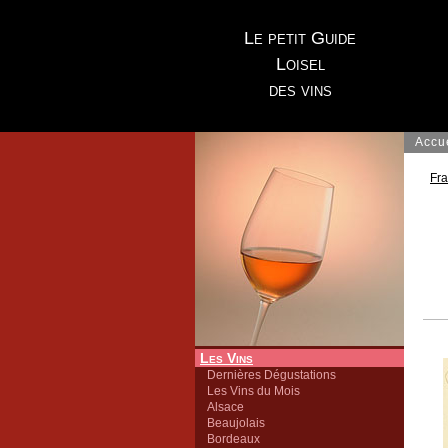
Le petit Guide
Loisel
des vins
Accu
Fr
Les Vins
Dernières Dégustations
Les Vins du Mois
Alsace
Beaujolais
Bordeaux