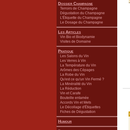
Dossier Champagne
Terroirs de Champagne
Dégustation du Champagne
L'Étiquette du Champagne
Le Dosage du Champagne
Les Articles
Vin Bio et Biodynamie
Visites de Domaine
Pratique
Les Salons du Vin
Les Verres à Vin
La Température du Vin
Arômes des Cépages
La Robe du Vin
Qu'est ce qu'un Vin Fermé ?
La Minéralité du Vin
La Réduction
Vin et Carafe
Bouteille entamée
Accords Vin et Mets
Le Décollage d'Étiquettes
Fiches de Dégustation
Humour