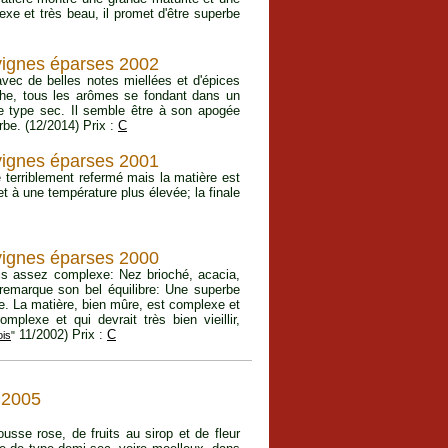
xe et très beau, il promet d'être superbe
 vignes éparses 2002
avec de belles notes miellées et d'épices
che, tous les arômes se fondant dans un
de type sec. Il semble être à son apogée
be. (12/2014) Prix :
C
 vignes éparses 2001
 terriblement refermé mais la matière est
t à une température plus élevée; la finale
 vignes éparses 2000
ais assez complexe: Nez brioché, acacia,
 remarque son bel équilibre: Une superbe
e. La matière, bien mûre, est complexe et
plexe et qui devrait très bien vieillir,
11/2002) Prix :
C
ois
"
2005
sse rose, de fruits au sirop et de fleur