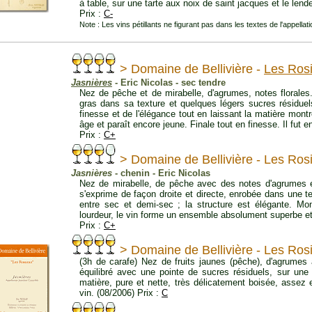
à table, sur une tarte aux noix de saint jacques et le lend
Prix :
C-
Note : Les vins pétillants ne figurant pas dans les textes de l'appellati
> Domaine de Bellivière -
Les Ros
Jasnières
- Eric Nicolas - sec tendre
Nez de pêche et de mirabelle, d'agrumes, notes florales
gras dans sa texture et quelques légers sucres résiduels
finesse et de l'élégance tout en laissant la matière mont
âge et paraît encore jeune. Finale tout en finesse. Il fut e
Prix :
C+
> Domaine de Bellivière - Les Ros
Jasnières
- chenin - Eric Nicolas
Nez de mirabelle, de pêche avec des notes d'agrumes et
s'exprime de façon droite et directe, enrobée dans une te
entre sec et demi-sec ; la structure est élégante. M
lourdeur, le vin forme un ensemble absolument superbe et
Prix :
C+
> Domaine de Bellivière - Les Ros
(3h de carafe) Nez de fruits jaunes (pêche), d'agrumes 
équilibré avec une pointe de sucres résiduels, sur une 
matière, pure et nette, très délicatement boisée, assez 
vin. (08/2006) Prix :
C