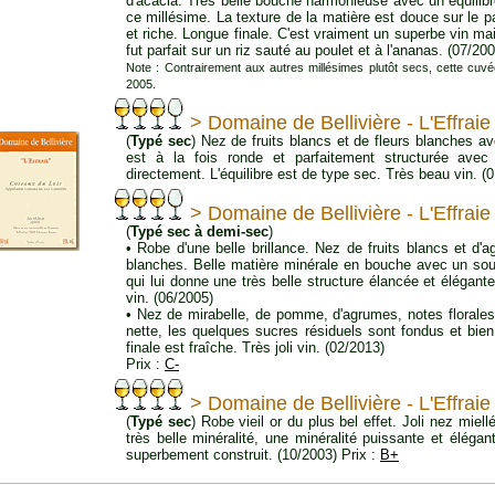
d'acacia. Très belle bouche harmonieuse avec un équilib
ce millésime. La texture de la matière est douce sur le pa
et riche. Longue finale. C'est vraiment un superbe vin mais i
fut parfait sur un riz sauté au poulet et à l'ananas. (07/20
Note : Contrairement aux autres millésimes plutôt secs, cette cuv
2005.
> Domaine de Bellivière - L'Effrai
(
Typé sec
) Nez de fruits blancs et de fleurs blanches a
est à la fois ronde et parfaitement structurée avec
directement. L'équilibre est de type sec. Très beau vin. (
> Domaine de Bellivière - L'Effrai
(
Typé sec à demi-sec
)
• Robe d'une belle brillance. Nez de fruits blancs et d
blanches. Belle matière minérale en bouche avec un sou
qui lui donne une très belle structure élancée et élégant
vin. (06/2005)
• Nez de mirabelle, de pomme, d'agrumes, notes florales
nette, les quelques sucres résiduels sont fondus et bien
finale est fraîche. Très joli vin. (02/2013)
Prix :
C-
> Domaine de Bellivière - L'Effrai
(
Typé sec
) Robe vieil or du plus bel effet. Joli nez miel
très belle minéralité, une minéralité puissante et élégan
superbement construit. (10/2003) Prix :
B+