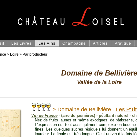
eil
Les Livres
Les Vins
Champagne
Articles
Pratique
ance
>
Loire
> Par producteur
Domaine de Bellivièr
Vallée de la Loire
> Domaine de Bellivière -
Les P'Ti
Vin de France
- (aire du jasnières) - pétillant naturel - c
Nez de fruits jaunes et même exotiques, de pâtisserie, d
L'expression est tout aussi joliment complexe en bouche 
fines. Les quelques sucres résiduels lui donnent un équ
lourdeur. La finale est très longue. C'est un vin à la fois l