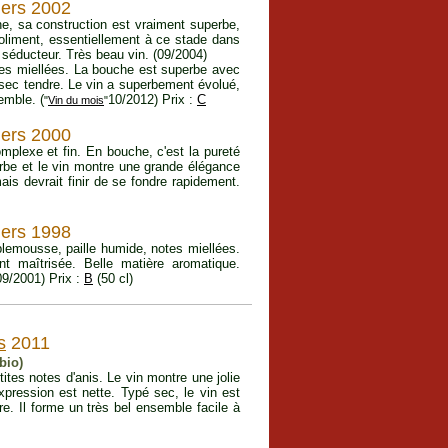
iers 2002
he, sa construction est vraiment superbe,
joliment, essentiellement à ce stade dans
t séducteur. Très beau vin. (09/2004)
otes miellées. La bouche est superbe avec
 sec tendre. Le vin a superbement évolué,
emble. (
10/2012) Prix :
C
"
Vin du mois
"
iers 2000
mplexe et fin. En bouche, c'est la pureté
erbe et le vin montre une grande élégance
is devrait finir de se fondre rapidement.
iers 1998
plemousse, paille humide, notes miellées.
nt maîtrisée. Belle matière aromatique.
09/2001) Prix :
B
(50 cl)
s
2011
bio)
tites notes d'anis. Le vin montre une jolie
ression est nette. Typé sec, le vin est
ère. Il forme un très bel ensemble facile à