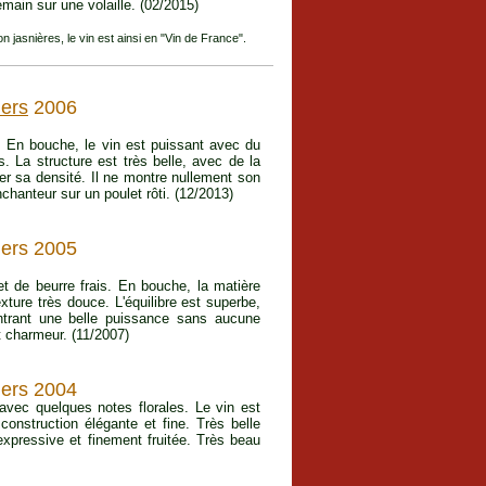
emain sur une volaille. (02/2015)
on jasnières, le vin est ainsi en "Vin de France".
iers
2006
. En bouche, le vin est puissant avec du
. La structure est très belle, avec de la
rer sa densité. Il ne montre nullement son
nchanteur sur un poulet rôti. (12/2013)
iers 2005
 de beurre frais. En bouche, la matière
xture très douce. L'équilibre est superbe,
ontrant une belle puissance sans aucune
 charmeur. (11/2007)
iers 2004
avec quelques notes florales. Le vin est
construction élégante et fine. Très belle
expressive et finement fruitée. Très beau