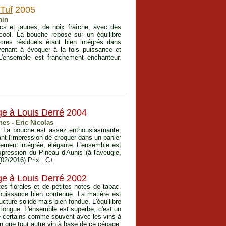
 Tuf
2005
nin
ncs et jaunes, de noix fraîche, avec des
lcool. La bouche repose sur un équilibre
cres résiduels étant bien intégrés dans
venant à évoquer à la fois puissance et
 L'ensemble est franchement enchanteur.
 à Louis Derré
2004
nes - Eric Nicolas
e. La bouche est assez enthousiasmante,
nt l'impression de croquer dans un panier
itement intégrée, élégante. L'ensemble est
xpression du Pineau d'Aunis (à l'aveugle,
(02/2016) Prix :
C+
e à Louis Derré 2002
s florales et de petites notes de tabac.
puissance bien contenue. La matière est
ucture solide mais bien fondue. L'équilibre
s longue. L'ensemble est superbe, c'est un
re certains comme souvent avec les vins à
in que tout autre vin à base de ce cépage.