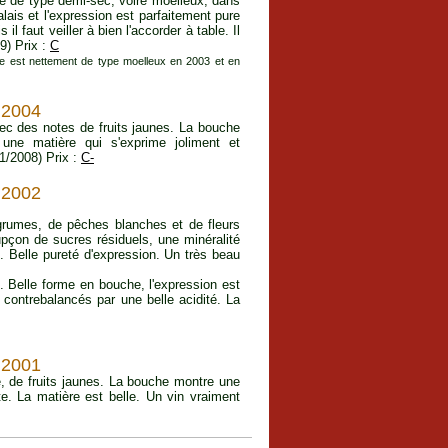
re de type demi-sec, voire moelleux, dans
lais et l'expression est parfaitement pure
l faut veiller à bien l'accorder à table. Il
09) Prix :
C
ée est nettement de type moelleux en 2003 et en
e 2004
vec des notes de fruits jaunes. La bouche
 une matière qui s'exprime joliment et
01/2008) Prix :
C-
e 2002
'agrumes, de pêches blanches et de fleurs
pçon de sucres résiduels, une minéralité
e. Belle pureté d'expression. Un très beau
. Belle forme en bouche, l'expression est
 contrebalancés par une belle acidité. La
e 2001
lé, de fruits jaunes. La bouche montre une
te. La matière est belle. Un vin vraiment