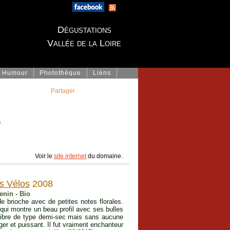
Dégustations
Vallée de la Loire
Humour
Photothèque
Liens
Partager
e
Voir le
site internet
du domaine.
ts Vélos
2008
henin - Bio
e brioche avec de petites notes florales.
qui montre un beau profil avec ses bulles
ilibre de type demi-sec mais sans aucune
éger et puissant. Il fut vraiment enchanteur