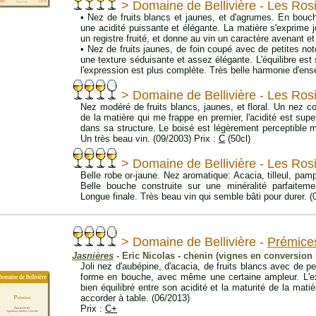
> Domaine de Bellivière - Les Ros
• Nez de fruits blancs et jaunes, et d'agrumes. En bouc
une acidité puissante et élégante. La matière s'exprime 
un registre fruité, et donne au vin un caractère avenant e
• Nez de fruits jaunes, de foin coupé avec de petites n
une texture séduisante et assez élégante. L'équilibre est
l'expression est plus complète. Très belle harmonie d'ens
> Domaine de Bellivière - Les Ros
Nez modéré de fruits blancs, jaunes, et floral. Un nez co
de la matière qui me frappe en premier, l'acidité est sup
dans sa structure. Le boisé est légèrement perceptible ma
Un très beau vin. (09/2003) Prix :
C
(50cl)
> Domaine de Bellivière - Les Ros
Belle robe or-jaune. Nez aromatique: Acacia, tilleul, pam
Belle bouche construite sur une minéralité parfaiteme
Longue finale. Très beau vin qui semble bâti pour durer. (
> Domaine de Bellivière -
Prémice
Jasnières
- Eric Nicolas - chenin (vignes en conversion 
Joli nez d'aubépine, d'acacia, de fruits blancs avec de pe
forme en bouche, avec même une certaine ampleur. L'exp
bien équilibré entre son acidité et la maturité de la mati
accorder à table. (06/2013)
Prix :
C+