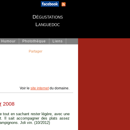
Dégustations
Languedoc
Humour
Photothèque
Liens
Partager
Voir le
site internet
du domaine.
r
2008
e tout en sachant rester légère, avec une
nt. Il sait accompagner des plats assez
hampignons. Joli vin. (10/2012)