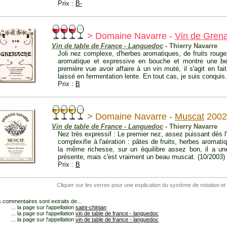
Prix :
B-
> Domaine Navarre -
Vin de Gren
Vin de table de France - Languedoc
- Thierry Navarre
Joli nez complexe, d'herbes aromatiques, de fruits rouges 
aromatique et expressive en bouche et montre une belle
première vue avoir affaire à un vin muté, il s'agit en fa
laissé en fermentation lente. En tout cas, je suis conquis.
Prix :
B
> Domaine Navarre -
Muscat
2002
Vin de table de France - Languedoc
- Thierry Navarre
Nez très expressif : Le premier nez, assez puissant dès l'
complexifie à l'aération : pâtes de fruits, herbes aromati
la même richesse, sur un équilibre assez bon, il a une
présente, mais c'est vraiment un beau muscat. (10/2003)
Prix :
B
Cliquer sur les verres pour une explication du système de notation et
 commentaires sont extraits de...
... la page sur l'appellation
saint-chinian
... la page sur l'appellation
vin de table de france - languedoc
... la page sur l'appellation
vin de table de france - languedoc