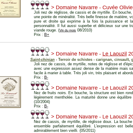
> Domaine Navarre - Cuvée Olivie
Joli nez de réglisse, de cassis et de myrtille. En bouche,
une pointe de minéralité. Très belle finesse de matière,
pure et droite qui exprime à la fois la puissance et l
personnalité. Il fut aussi superbe et délicieux sur une 
viande rouge. (
08/2010)
Vin du mois
Prix :
B+
> Domaine Navarre -
Le Laouzil
2
Saint-chinian
- Terroir de schistes - carignan, cinsault,
Joli nez de cassis, de myrtille, notes de réglisse et d'ép
avec une expression assez dense de la matière mais s
facile à marier à table. Très joli vin, très plaisant et abor
Prix :
B-
> Domaine Navarre - Le Laouzil 2
Nez de fruits noirs. En bouche, la structure est bien rond
légèrement mentholée. La maturité donne une équilibre 
(10/2004)
Prix :
B-
> Domaine Navarre - Le Laouzil 2
Nez de cassis, de myrtille, de réglisse doux. La bouche 
ensemble parfaitement équilibré. L'expression est bell
admirablement bien vieilli. (05/2011)