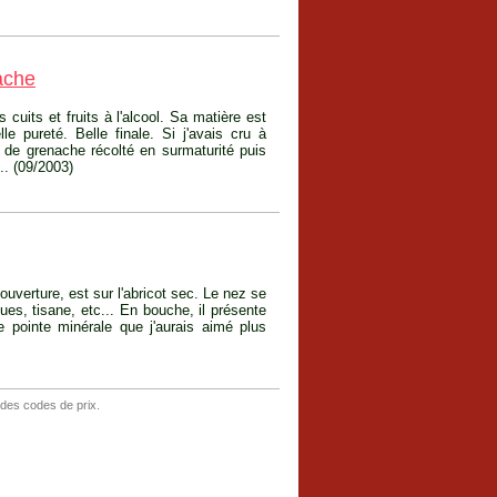
ache
cuits et fruits à l'alcool. Sa matière est
 pureté. Belle finale. Si j'avais cru à
it de grenache récolté en surmaturité puis
.. (09/2003)
ouverture, est sur l'abricot sec. Le nez se
ques, tisane, etc... En bouche, il présente
 pointe minérale que j'aurais aimé plus
 des codes de prix.