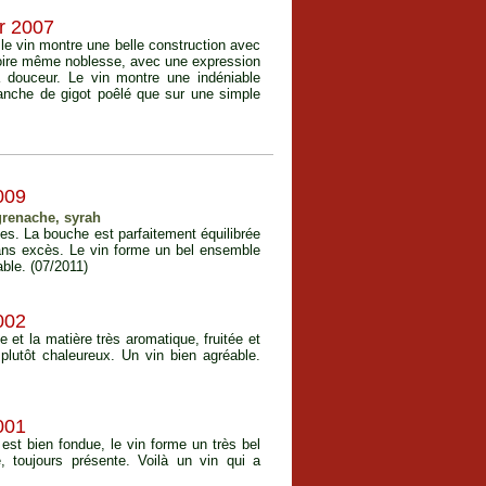
r 2007
 le vin montre une belle construction avec
 voire même noblesse, avec une expression
a douceur. Le vin montre une indéniable
tranche de gigot poêlé que sur une simple
009
 grenache, syrah
ices. La bouche est parfaitement équilibrée
ans excès. Le vin forme un bel ensemble
dable. (07/2011)
002
e et la matière très aromatique, fruitée et
plutôt chaleureux. Un vin bien agréable.
001
est bien fondue, le vin forme un très bel
e, toujours présente. Voilà un vin qui a