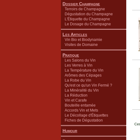
Dossier Champagne
Terroirs de Champagne
Dégustation du Champagne
L'Étiquette du Champagne
Le Dosage du Champagne
Les Articles
Vin Bio et Biodynamie
Visites de Domaine
Pratique
Les Salons du Vin
Les Verres à Vin
La Température du Vin
Arômes des Cépages
La Robe du Vin
Qu'est ce qu'un Vin Fermé ?
La Minéralité du Vin
La Réduction
Vin et Carafe
Bouteille entamée
Accords Vin et Mets
Le Décollage d'Étiquettes
Fiches de Dégustation
Ces
Humour