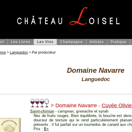
eil
Les Livres
Les Vins
Champagne
Articles
Pratique
ance
>
Languedoc
> Par producteur
Domaine Navarre
Languedoc
> Domaine Navarre -
Cuvée Olivie
Saint-chinian
- carignan, grenache et syrah
Nez de fruits rouges. Bien équilibrée, la bouche est dens
douceur de texture qui le rend particulièrement plaisa
présents : il fut parfait sur un tournedos de canard aux c
Prix :
B+