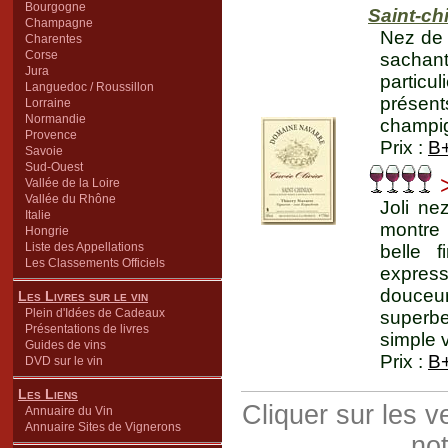
Bourgogne
Saint-ch
Champagne
Nez de 
Charentes
Corse
sachant
Jura
particu
Languedoc / Roussillon
présen
Lorraine
Normandie
champig
Provence
Prix :
B
Savoie
Sud-Ouest
Vallée de la Loire
Vallée du Rhône
Joli ne
Italie
montre 
Hongrie
Liste des Appellations
belle 
Les Classements Officiels
express
douceur
Les Livres sur le vin
Plein d'Idées de Cadeaux
superbe
Présentations de livres
simple 
Guides de vins
Prix :
B
DVD sur le vin
Les Liens
Cliquer sur les 
Annuaire du Vin
Annuaire Sites de Vignerons
not