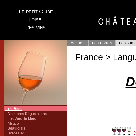
Le petit Guide
Loisel
des vins
Accueil
Les Livres
Les Vins
France
>
Lang
D
Les Vins
Dernières Dégustations
Les Vins du Mois
Alsace
Beaujolais
Bordeaux