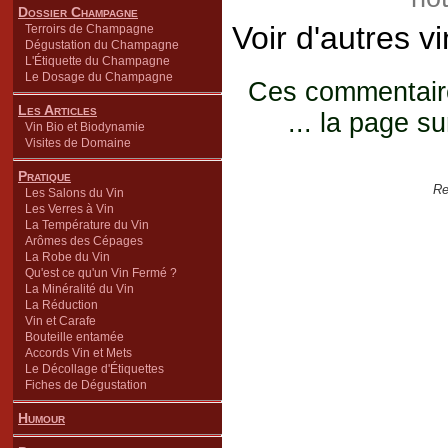
Dossier Champagne
Voir d'autres v
Terroirs de Champagne
Dégustation du Champagne
L'Étiquette du Champagne
Le Dosage du Champagne
Ces commentaires
Les Articles
... la page su
Vin Bio et Biodynamie
Visites de Domaine
Pratique
Re
Les Salons du Vin
Les Verres à Vin
La Température du Vin
Arômes des Cépages
La Robe du Vin
Qu'est ce qu'un Vin Fermé ?
La Minéralité du Vin
La Réduction
Vin et Carafe
Bouteille entamée
Accords Vin et Mets
Le Décollage d'Étiquettes
Fiches de Dégustation
Humour