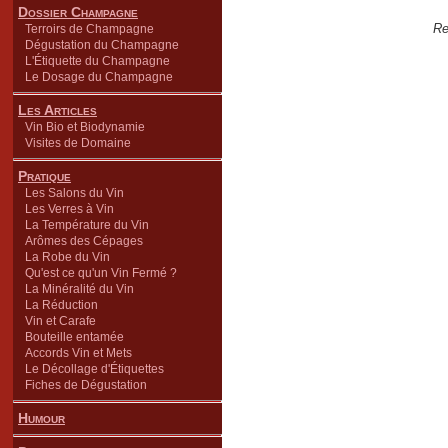
Dossier Champagne
Re
Terroirs de Champagne
Dégustation du Champagne
L'Étiquette du Champagne
Le Dosage du Champagne
Les Articles
Vin Bio et Biodynamie
Visites de Domaine
Pratique
Les Salons du Vin
Les Verres à Vin
La Température du Vin
Arômes des Cépages
La Robe du Vin
Qu'est ce qu'un Vin Fermé ?
La Minéralité du Vin
La Réduction
Vin et Carafe
Bouteille entamée
Accords Vin et Mets
Le Décollage d'Étiquettes
Fiches de Dégustation
Humour