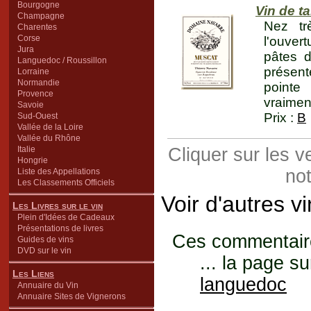
Bourgogne
Vin de t
Champagne
Nez tr
Charentes
Corse
l'ouvert
Jura
pâtes d
Languedoc / Roussillon
présent
Lorraine
Normandie
pointe
Provence
vraimen
Savoie
Prix :
B
Sud-Ouest
Vallée de la Loire
Vallée du Rhône
Italie
Cliquer sur les 
Hongrie
not
Liste des Appellations
Les Classements Officiels
Voir d'autres v
Les Livres sur le vin
Plein d'Idées de Cadeaux
Présentations de livres
Ces commentaires
Guides de vins
DVD sur le vin
... la page su
Les Liens
languedoc
Annuaire du Vin
Annuaire Sites de Vignerons