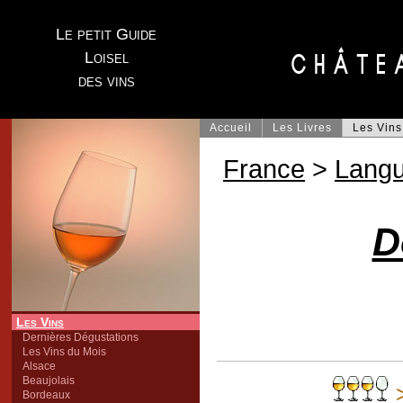
Le petit Guide
Loisel
des vins
Accueil
Les Livres
Les Vins
France
>
Lang
D
Les Vins
Dernières Dégustations
Les Vins du Mois
Alsace
Beaujolais
Bordeaux