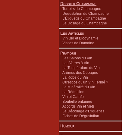
Dossier Champagne
Terroirs de Champagne
Dégustation du Champagne
L'Étiquette du Champagne
Le Dosage du Champagne
Les Articles
Vin Bio et Biodynamie
Visites de Domaine
Pratique
Les Salons du Vin
Les Verres à Vin
La Température du Vin
Arômes des Cépages
La Robe du Vin
Qu'est ce qu'un Vin Fermé ?
La Minéralité du Vin
La Réduction
Vin et Carafe
Bouteille entamée
Accords Vin et Mets
Le Décollage d'Étiquettes
Fiches de Dégustation
Humour