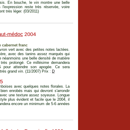
sis. En bouche, le vin montre une belle
l'expression reste très réservée, voire
nt très léger. (03/2011)
aut-médoc
2004
 cabernet franc
ivron vert avec des petites notes lactées.
tère, avec des tanins assez marqués qui
re néanmoins une belle densité de matière
e très prolongé. Ce millésime demandera
5 pour atteindre son apogée. Ce sera
rès grand vin. (11/2007) Prix :
D
05
amboises avec quelques notes florales. La
bien enrobés mais qui devront s'arrondir
 avec une texture assez soyeuse. Longue
yle plus évident et facile que le 2004, il
mandera encore un minimum de 5-6 années