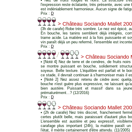
• Nez de fruits rouges et noirs. La structure s'
l'expression reste éclatante, très présente, avec une 
est indéniablement harmonieux. Aucun signe de fatig
Prix :
D
> Château Sociando Mallet 20
(3h de carafe) Robe très sombre. Le nez est épicé, av
En bouche, les tanins semblent déjà intégrés, com
trame acide. La matière est à la fois puissante et 
vin paraît déjà un peu refermé, l'ensemble est incon
Prix :
D
> Château Sociando M
• [Noté 4] Nez de terre et de cendres, de fruits noirs
se montre puissant en bouche, solidement structur
soyeux. Belle texture. L'équilibre est parfait et le b
ce stade, il devrait continuer à s'harmoniser mais il e
• [Noté 2] Nez assez retenu de cèdre avec quelqu
bouche n'est guère plus expressive, ne laissant qu'a
bien austère. Puissant et massif dans sa jeunes
prématurément...? (12/2016)
Prix :
D
> Château Sociando Mallet 20
• (2h de carafe) Nez très discret, franchement ferm
certes plutôt belle, mais paraissant d'autant plus b
L'ensemble est austère et peu expressif, visiblem
carafage plus important (24h), la matière paraît u
l'état, il mérite certainement d'être attendu. (11/2005)