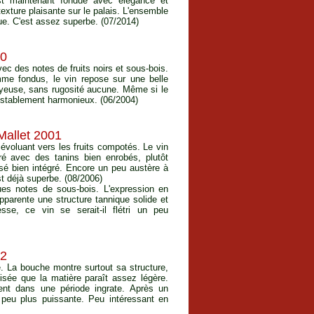
est maintenant fondue avec élégance et
texture plaisante sur le palais. L'ensemble
ue. C'est assez superbe. (07/2014)
00
ec des notes de fruits noirs et sous-bois.
me fondus, le vin repose sur une belle
soyeuse, sans rugosité aucune. Même si le
testablement harmonieux. (06/2004)
allet 2001
 évoluant vers les fruits compotés. Le vin
é avec des tanins bien enrobés, plutôt
oisé bien intégré. Encore un peu austère à
st déjà superbe. (08/2006)
es notes de sous-bois. L'expression en
pparente une structure tannique solide et
se, ce vin se serait-il flétri un peu
02
é. La bouche montre surtout sa structure,
oisée que la matière paraît assez légère.
ent dans une période ingrate. Après un
n peu plus puissante. Peu intéressant en