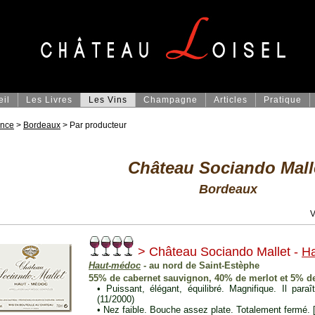
eil
Les Livres
Les Vins
Champagne
Articles
Pratique
ance
>
Bordeaux
> Par producteur
Château Sociando Mall
Bordeaux
V
> Château Sociando Mallet -
H
Haut-médoc
- au nord de Saint-Estèphe
55% de cabernet sauvignon, 40% de merlot et 5% de
• Puissant, élégant, équilibré. Magnifique. Il para
(11/2000)
• Nez faible. Bouche assez plate. Totalement fermé. [