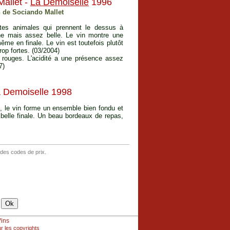
allet -
La Demoiselle
1996
n de Sociando Mallet
otes animales qui prennent le dessus à
nne mais assez belle. Le vin montre une
ême en finale. Le vin est toutefois plutôt
op fortes. (03/2004)
 rouges. L'acidité a une présence assez
7)
a Demoiselle 1998
, le vin forme un ensemble bien fondu et
 belle finale. Un beau bordeaux de repas,
 des codes de prix.
Vins
r les copyrights