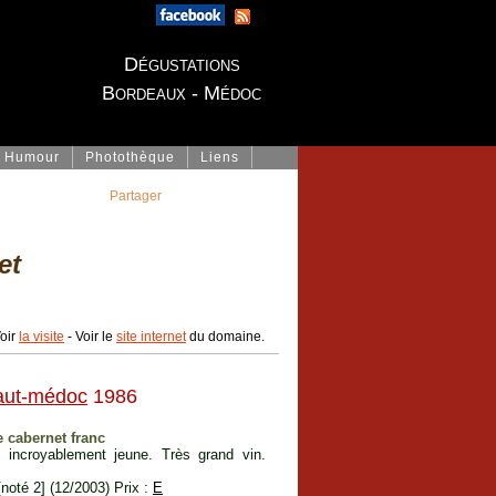
Dégustations
Bordeaux - Médoc
Humour
Photothèque
Liens
Partager
et
oir
la visite
- Voir le
site internet
du domaine.
aut-médoc
1986
 cabernet franc
ît incroyablement jeune. Très grand vin.
noté 2] (12/2003) Prix :
E