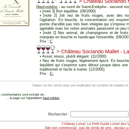
> Château Sociando M
Haut-médoc
- au nord de Saint-Estèphe - second vi
• [noté 3] Bon équilibre. (09/2000)
• [noté 2] Joli nez de fruits rouges, avec des n
l'agitation. En bouche, la concentration est moye
pointe d'acidité pas très bien intégrée qui s'impose m
agréable mais les notes animales paraissent un peu tr
• [noté 2] Nez animal, de champignons et de fruits
marquée en bouche et handicape l'ensemble. (09/200
Prix :
C
> Château Sociando Mallet - L
• Assez réussi, plutôt élégant. (11/2000)
• Nez de fruits rouges, légèrement épicé. En bouche
équilibré qui s'exprime sans détour jusque dans une
traditionnel et facile à marier. (12/2005)
Prix :
C-
Cliquer sur les verres pour une explication du système de notation et
 commentaires sont extraits de...
... la page sur l'appellation
haut-médoc
Rechercher :
Château Loisel: Le Petit Guide Loisel des 
Site non commercial : pas de vente de vins -
Mention su