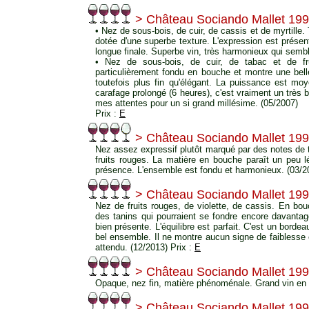
> Château Sociando Mallet 19
• Nez de sous-bois, de cuir, de cassis et de myrtille.
dotée d'une superbe texture. L'expression est présen
longue finale. Superbe vin, très harmonieux qui semb
• Nez de sous-bois, de cuir, de tabac et de fr
particulièrement fondu en bouche et montre une belle
toutefois plus fin qu'élégant. La puissance est m
carafage prolongé (6 heures), c'est vraiment un très
mes attentes pour un si grand millésime. (05/2007)
Prix :
E
> Château Sociando Mallet 19
Nez assez expressif plutôt marqué par des notes de t
fruits rouges. La matière en bouche paraît un peu 
présence. L'ensemble est fondu et harmonieux. (03/2
> Château Sociando Mallet 19
Nez de fruits rouges, de violette, de cassis. En bou
des tanins qui pourraient se fondre encore davantag
bien présente. L'équilibre est parfait. C'est un borde
bel ensemble. Il ne montre aucun signe de faiblesse 
attendu. (12/2013) Prix :
E
> Château Sociando Mallet 19
Opaque, nez fin, matière phénoménale. Grand vin en 
> Château Sociando Mallet 19