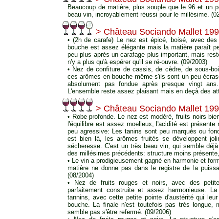
Beaucoup de matière, plus souple que le 96 et un p
beau vin, incroyablement réussi pour le millésime. (0
> Château Sociando Mallet 19
• (2h de carafe) Le nez est épicé, boisé, avec des
bouche est assez élégante mais la matière paraît pe
peu plus après un carafage plus important, mais reste 
n'y a plus qu'à espérer qu'il se ré-ouvre. (09/2003)
• Nez de confiture de cassis, de cèdre, de sous-bo
ces arômes en bouche même s'ils sont un peu écrasés
absolument pas fondue après presque vingt ans. 
L'ensemble reste assez plaisant mais en deçà des att
> Château Sociando Mallet 19
• Robe profonde. Le nez est modéré, fruits noirs bi
l'équilibre est assez moelleux, l'acidité est présente 
peu agressive: Les tanins sont peu marqués ou fondu
est bien là, les arômes fruités se développent jol
sécheresse. C'est un très beau vin, qui semble déjà 
des millésimes précédents: structure moins présente, 
• Le vin a prodigieusement gagné en harmonie et for
matière ne donne pas dans le registre de la puissa
(08/2004)
• Nez de fruits rouges et noirs, avec des peti
parfaitement construite et assez harmonieuse. La
tannins, avec cette petite pointe d'austérité qui le
bouche. La finale n'est toutefois pas très longue,
semble pas s'être refermé. (09/2006)