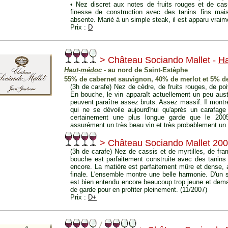
• Nez discret aux notes de fruits rouges et de cas
finesse de construction avec des tanins fins mais 
absente. Marié à un simple steak, il est apparu vraime
Prix :
D
> Château Sociando Mallet -
H
Haut-médoc
- au nord de Saint-Estèphe
55% de cabernet sauvignon, 40% de merlot et 5% de
(3h de carafe) Nez de cèdre, de fruits rouges, de po
En bouche, le vin apparaît actuellement un peu aus
peuvent paraître assez bruts. Assez massif. Il mont
qui ne se dévoile aujourd'hui qu'après un carafag
certainement une plus longue garde que le 200
assurément un très beau vin et très probablement un t
> Château Sociando Mallet 20
(3h de carafe) Nez de cassis et de myrtilles, de fr
bouche est parfaitement construite avec des tanins 
encore. La matière est parfaitement mûre et dense,
finale. L'ensemble montre une belle harmonie. D'un st
est bien entendu encore beaucoup trop jeune et de
de garde pour en profiter pleinement. (11/2007)
Prix :
D+