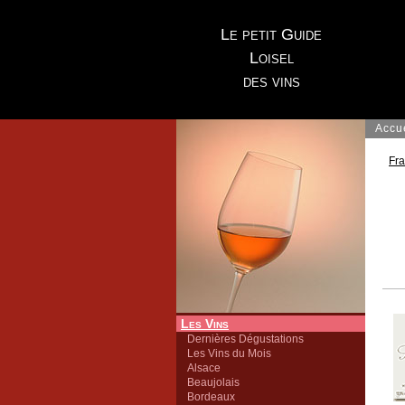
Le petit Guide
Loisel
des vins
Accu
Fr
Les Vins
Dernières Dégustations
Les Vins du Mois
Alsace
Beaujolais
Bordeaux