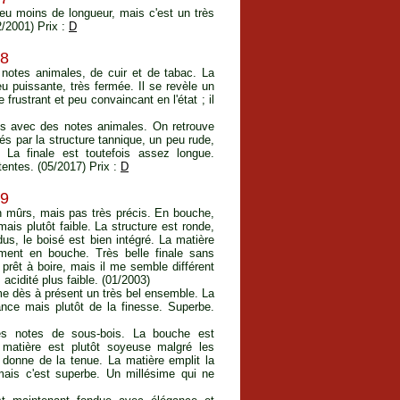
eu moins de longueur, mais c'est un très
2/2001) Prix :
D
98
 notes animales, de cuir et de tabac. La
u puissante, très fermée. Il se revèle un
frustrant et peu convaincant en l'état ; il
is avec des notes animales. On retrouve
 par la structure tannique, un peu rude,
La finale est toutefois assez longue.
entes. (05/2017) Prix :
D
99
en mûrs, mais pas très précis. En bouche,
mais plutôt faible. La structure est ronde,
s, le boisé est bien intégré. La matière
iment en bouche. Très belle finale sans
prêt à boire, mais il me semble différent
acidité plus faible. (01/2003)
me dès à présent un très bel ensemble. La
nce mais plutôt de la finesse. Superbe.
tes notes de sous-bois. La bouche est
 matière est plutôt soyeuse malgré les
ur donne de la tenue. La matière emplit la
 mais c'est superbe. Un millésime qui ne