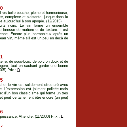
90
 Très belle bouche, pleine et harmonieuse,
te, complexe et plaisante, jusque dans la
le aujourd'hui à son apogée. (12/2015)
uits noirs. Le vin forme un ensemble
 finesse de matière et de texture. Il est
oyenne. Encore plus harmonieux après un
 beau vin, même s'il est un peu en deçà de
91
erre, de sous-bois, de poivron doux et de
légère, tout en sachant garder une bonne
005) Prix :
D
95
che, le vin est solidement structuré avec
e. L'expression est joliment policée mais
aux d'un bon classicisme qui forme un très
et peut certainement être encore (un peu)
96
puissance. Attendre. (11/2000) Prix :
E
97