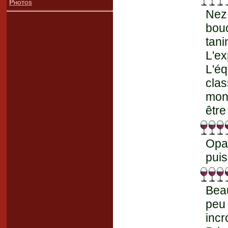
Photos
Nez
bou
tan
L'ex
L'éq
cla
mont
être
Opaq
puis
Bea
peu 
incr