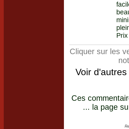
fac
bea
min
plei
Prix
Cliquer sur les 
not
Voir d'autres
Ces commentaires
... la page su
Re