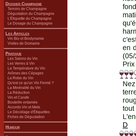
Dossier Champagne
fon
Terroirs de Champagne
mat
Dégustation du Champagne
L'Étiquette du Champagne
qu'
Le Dosage du Champagne
har
Les Articles
c'es
Vin Bio et Biodynamie
Visites de Domaine
en d
Pratique
(05
Les Salons du Vin
Prix
Les Verres à Vin
La Température du Vin
Arômes des Cépages
La Robe du Vin
Nez 
Qu'est ce qu'un Vin Fermé ?
La Minéralité du Vin
ter
La Réduction
Vin et Carafe
roug
Bouteille entamée
tou
Accords Vin et Mets
Le Décollage d'Étiquettes
L'en
Fiches de Dégustation
D
Humour