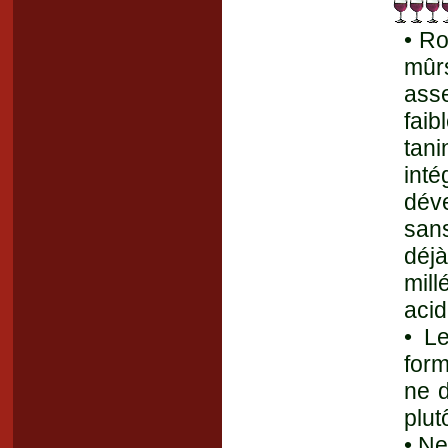
• Ro
mûrs
asse
faib
tani
inté
dév
sans
déjà
mil
acid
• L
form
ne d
plut
• Ne