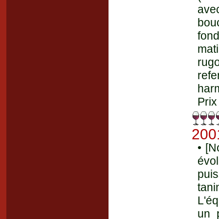
ave
bou
fond
mat
rugo
ref
har
Prix
200
• [N
évol
pui
tani
L'éq
un 