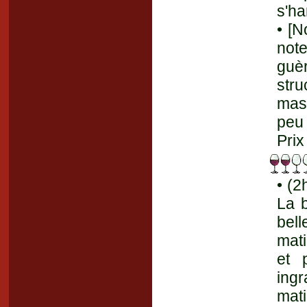
s'ha
• [N
not
guèr
stru
mass
peu 
Prix
• (2
La b
bell
mati
et 
ingr
mati