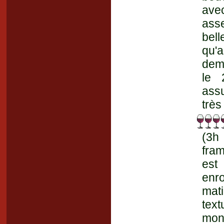
avec
asse
bell
qu'
dem
le 
assu
très
(3h
fram
est
enr
mat
tex
mont