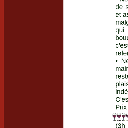
de s
et a
malg
qui
bouc
c'es
refe
• Ne
mai
res
pla
indé
C'es
Prix
(3h 