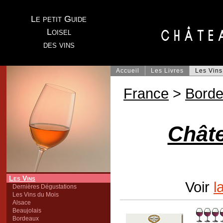
Le petit Guide
Loisel
des vins
Accueil
Les Livres
Les Vins
France
>
Bord
Châte
Les Vins
Voir
l
Dernières Dégustations
Les Vins du Mois
Alsace
Beaujolais
Bordeaux