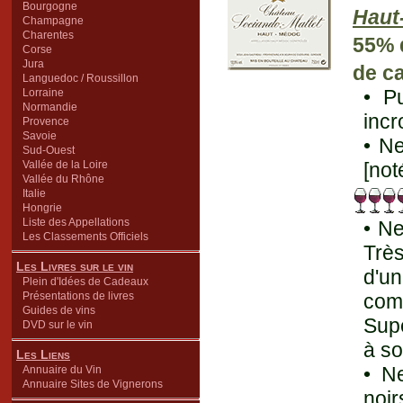
Bourgogne
Haut
Champagne
Charentes
55% 
Corse
Jura
de c
Languedoc / Roussillon
• Pu
Lorraine
Normandie
incr
Provence
Savoie
• Ne
Sud-Ouest
Vallée de la Loire
[not
Vallée du Rhône
Italie
Hongrie
Liste des Appellations
• Ne
Les Classements Officiels
Trè
Les Livres sur le vin
d'u
Plein d'Idées de Cadeaux
Présentations de livres
comp
Guides de vins
Supe
DVD sur le vin
à so
Les Liens
• Ne
Annuaire du Vin
Annuaire Sites de Vignerons
noi