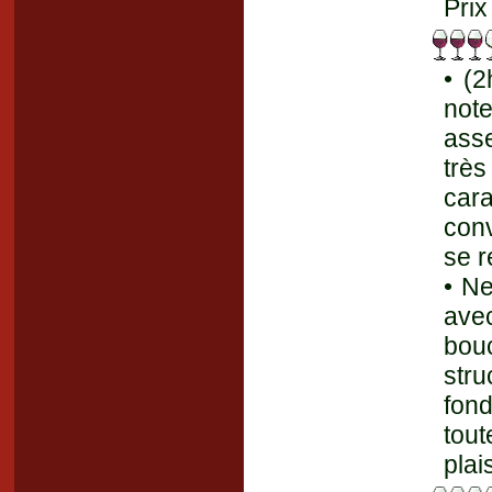
Prix
• (2
note
asse
trè
cara
conv
se r
• Ne
avec
bou
str
fon
tou
plai