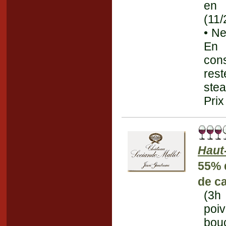
en 
(11/
• Ne
En 
cons
rest
stea
Prix
Haut
55% 
de c
(3h
poi
bouc