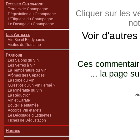
Dossier Champagne
Terroirs de Champagne
Cliquer sur les 
Dégustation du Champagne
L'Étiquette du Champagne
not
Le Dosage du Champagne
Voir d'autres
Les Articles
Vin Bio et Biodynamie
Visites de Domaine
Pratique
Les Salons du Vin
Ces commentaires
Les Verres à Vin
La Température du Vin
... la page su
Arômes des Cépages
La Robe du Vin
Qu'est ce qu'un Vin Fermé ?
La Minéralité du Vin
Re
La Réduction
Vin et Carafe
Bouteille entamée
Accords Vin et Mets
Le Décollage d'Étiquettes
Fiches de Dégustation
Humour