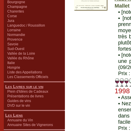
Bourgogne
Mallet
Champagne
• [no
Charentes
Corse
• [no
Jura
prenn
Languedoc / Roussillon
moyen
Lorraine
Normandie
très 
Provence
plut
Savoie
forte
Sud-Ouest
Vallée de la Loire
• [no
Vallée du Rhône
une 
Italie
(09/2
Hongrie
Liste des Appellations
Prix 
Les Classements Officiels
Les Livres sur le vin
1998
Plein d'Idées de Cadeaux
Présentations de livres
• Ass
Guides de vins
• Nez
DVD sur le vin
ensem
Les Liens
dans 
Annuaire du Vin
facil
Annuaire Sites de Vignerons
Prix 