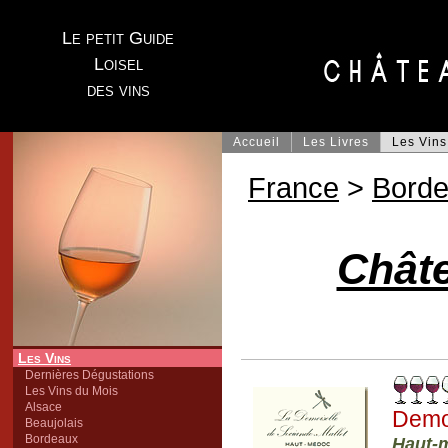
Le petit Guide
Loisel
des vins
Accueil
Les Livres
Les Vins
France
>
Bord
Châte
Les Vins
Dernières Dégustations
Les Vins du Mois
Alsace
Demo
Beaujolais
Bordeaux
Haut-