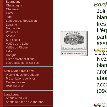
Bourgogne
Bord
Champagne
Charentes
Jol
Corse
bla
Jura
Languedoc / Roussillon
très
Lorraine
Normandie
L'é
Provence
par
Savoie
Sud-Ouest
asse
Vallée de la Loire
Vallée du Rhône
Italie
Hongrie
Nez
Liste des Appellations
Les Classements Officiels
bla
aro
Les Livres sur le vin
Plein d'Idées de Cadeaux
abo
Présentations de livres
Guides de vins
acc
DVD sur le vin
(09/
Les Liens
Annuaire du Vin
Annuaire Sites de Vignerons