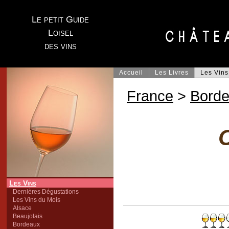
Le petit Guide
Loisel
des vins
Accueil
Les Livres
Les Vins
France
>
Bord
C
Les Vins
Dernières Dégustations
Les Vins du Mois
Alsace
Beaujolais
Bordeaux