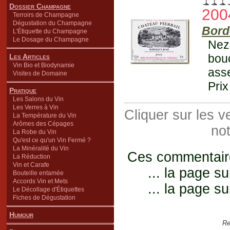
Dossier Champagne
200
Terroirs de Champagne
Dégustation du Champagne
Bord
L'Étiquette du Champagne
Le Dosage du Champagne
Nez
bou
Les Articles
Vin Bio et Biodynamie
asse
Visites de Domaine
Prix
Pratique
Les Salons du Vin
Les Verres à Vin
Cliquer sur les 
La Température du Vin
Arômes des Cépages
not
La Robe du Vin
Qu'est ce qu'un Vin Fermé ?
La Minéralité du Vin
Ces commentaires
La Réduction
Vin et Carafe
... la page su
Bouteille entamée
Accords Vin et Mets
... la page su
Le Décollage d'Étiquettes
Fiches de Dégustation
Humour
Re