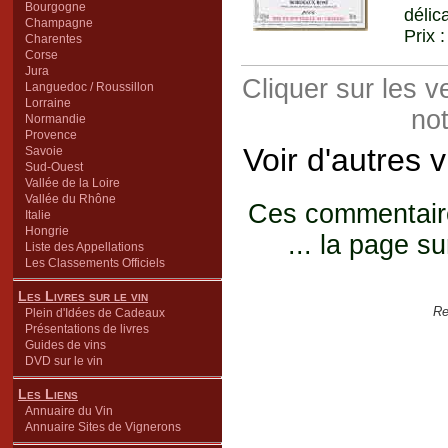
Bourgogne
délic
Champagne
Prix 
Charentes
Corse
Jura
Cliquer sur les 
Languedoc / Roussillon
Lorraine
not
Normandie
Provence
Voir d'autres 
Savoie
Sud-Ouest
Vallée de la Loire
Vallée du Rhône
Ces commentaires
Italie
Hongrie
... la page su
Liste des Appellations
Les Classements Officiels
Les Livres sur le vin
Re
Plein d'Idées de Cadeaux
Présentations de livres
Guides de vins
DVD sur le vin
Les Liens
Annuaire du Vin
Annuaire Sites de Vignerons