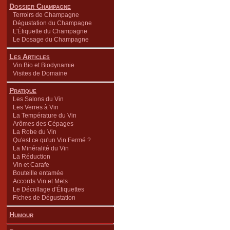
Dossier Champagne
Terroirs de Champagne
Dégustation du Champagne
L'Étiquette du Champagne
Le Dosage du Champagne
Les Articles
Vin Bio et Biodynamie
Visites de Domaine
Pratique
Les Salons du Vin
Les Verres à Vin
La Température du Vin
Arômes des Cépages
La Robe du Vin
Qu'est ce qu'un Vin Fermé ?
La Minéralité du Vin
La Réduction
Vin et Carafe
Bouteille entamée
Accords Vin et Mets
Le Décollage d'Étiquettes
Fiches de Dégustation
Humour