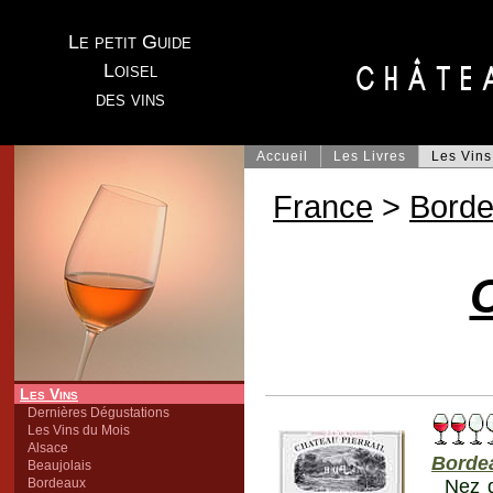
Le petit Guide
Loisel
des vins
Accueil
Les Livres
Les Vins
France
>
Bord
C
Les Vins
Dernières Dégustations
Les Vins du Mois
Alsace
Borde
Beaujolais
Bordeaux
Nez d