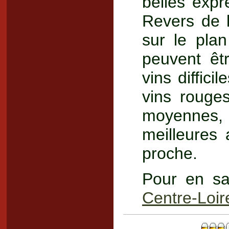
belles exp
Revers de l
sur le plan
peuvent êt
vins diffici
vins rouge
moyennes, 
meilleures
proche.
Pour en sa
Centre-Loir