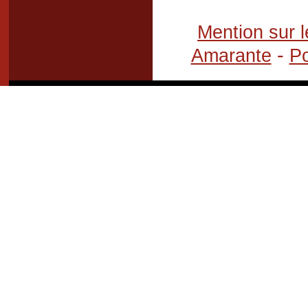
Mention sur l
-
Amarante
Po