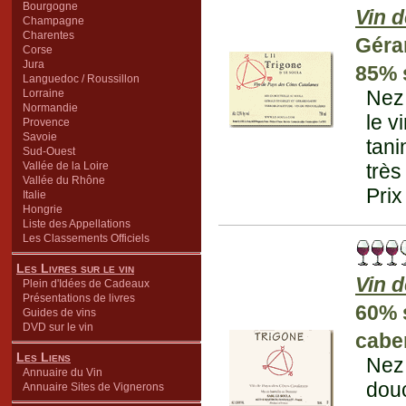
Bourgogne
Vin 
Champagne
Charentes
Géra
Corse
Jura
85% 
Languedoc / Roussillon
Nez 
Lorraine
Normandie
le v
Provence
Savoie
tani
Sud-Ouest
Vallée de la Loire
très
Vallée du Rhône
Prix
Italie
Hongrie
Liste des Appellations
Les Classements Officiels
Les Livres sur le vin
Vin 
Plein d'Idées de Cadeaux
Présentations de livres
60% 
Guides de vins
DVD sur le vin
cabe
Les Liens
Nez 
Annuaire du Vin
douc
Annuaire Sites de Vignerons