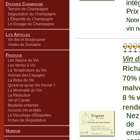
inté
Dossier Champagne
Terroirs de Champagne
Prix
Dégustation du Champagne
Note
L'Étiquette du Champagne
Le Dosage du Champagne
vin 
Les Articles
Vin Bio et Biodynamie
Visites de Domaine
Pratique
Vin 
Les Salons du Vin
Les Verres à Vin
Rich
La Température du Vin
Arômes des Cépages
70% 
La Robe du Vin
Qu'est ce qu'un Vin Fermé ?
malv
La Minéralité du Vin
La Réduction
8 % 
Vin et Carafe
Bouteille entamée
rend
Accords Vin et Mets
Nez 
Le Décollage d'Étiquettes
Fiches de Dégustation
de 
Humour
ens