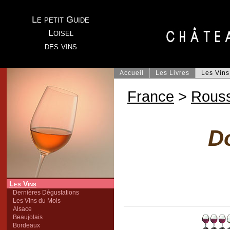
Le petit Guide
Loisel
des vins
Accueil
Les Livres
Les Vins
France
>
Rouss
D
Les Vins
Dernières Dégustations
Les Vins du Mois
Alsace
Beaujolais
Bordeaux