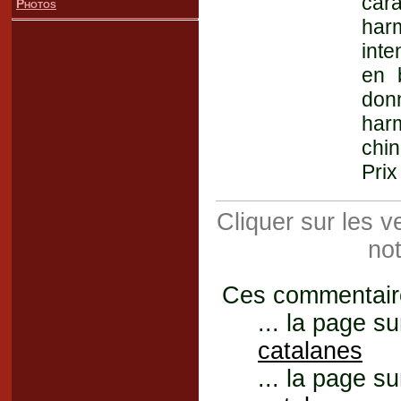
car
Photos
har
inte
en 
don
harm
chin
Prix
Cliquer sur les 
not
Ces commentaires
... la page su
catalanes
... la page su