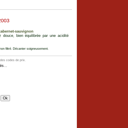
2003
cabernet-sauvignon
z douce, bien équilibrée par une acidité
 non filtré. Décanter soigneusement.
 des codes de prix.
s...