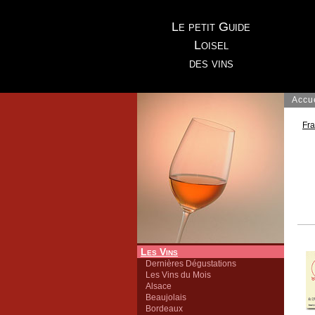
Le petit Guide
Loisel
des vins
Accu
Fr
Les Vins
Dernières Dégustations
Les Vins du Mois
Alsace
Beaujolais
Bordeaux