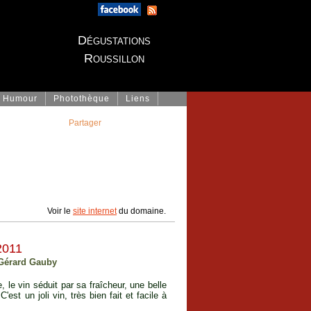
Dégustations
Roussillon
Humour
Photothèque
Liens
Partager
Voir le
site internet
du domaine.
2011
 Gérard Gauby
 le vin séduit par sa fraîcheur, une belle
'est un joli vin, très bien fait et facile à