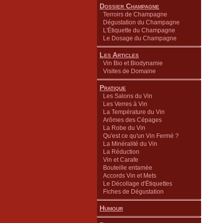
Dossier Champagne
Terroirs de Champagne
Dégustation du Champagne
L'Étiquette du Champagne
Le Dosage du Champagne
Les Articles
Vin Bio et Biodynamie
Visites de Domaine
Pratique
Les Salons du Vin
Les Verres à Vin
La Température du Vin
Arômes des Cépages
La Robe du Vin
Qu'est ce qu'un Vin Fermé ?
La Minéralité du Vin
La Réduction
Vin et Carafe
Bouteille entamée
Accords Vin et Mets
Le Décollage d'Étiquettes
Fiches de Dégustation
Humour