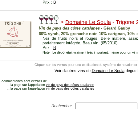
Prix :
B
>
Domaine Le Soula
- Trigone 
Vin de pays des côtes catalanes
- Gérard Gauby
60% syrah, 20% grenache noir, 10% carignan, 10% 
Nez de fruits noirs et rouges. Belle matière, asse
parfaitement intégrée. Beau vin. (05/2010)
Prix :
B
Note : Le dépôt était vraiment très important, même pour un vin
Cliquer sur les verres pour une explication du système de notation et
Voir d'autres vins de
Domaine Le Soula
dégusté
 commentaires sont extraits de...
... la page sur l'appellation
vin de pays des côtes catalanes
... la page sur l'appellation
vin de pays des côtes catalanes
Rechercher :