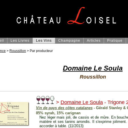
eil
Les Livres
Les Vins
Champagne
Articles
Pratique
ance
>
Roussillon
> Par producteur
Domaine Le Soula
Roussillon
>
Domaine Le Soula
- Trigone 
Vin de pays des côtes catalanes
- Gérald Stanley &
85% syrah, 15% carignan
Nez léger mais joli, de cassis et de mûre. En bouche,
matière et ses tanins arrondis. Il s'exprime joliment. C
accorder à table. (11/2013)