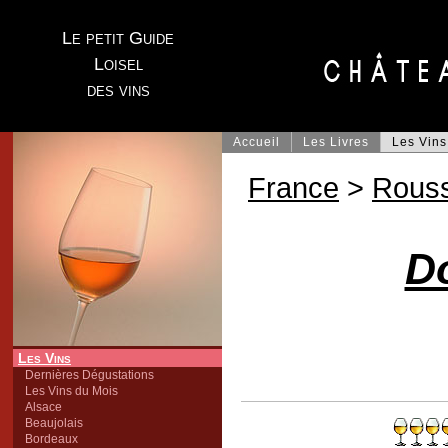
Le petit Guide
Loisel
des vins
Accueil
Les Livres
Les Vins
France
>
Rouss
D
Les Vins
Dernières Dégustations
Les Vins du Mois
Alsace
Beaujolais
Bordeaux