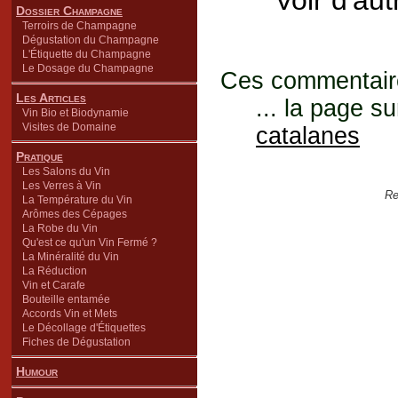
Voir d'au
Dossier Champagne
Terroirs de Champagne
Dégustation du Champagne
L'Étiquette du Champagne
Le Dosage du Champagne
Ces commentaires
Les Articles
... la page su
Vin Bio et Biodynamie
Visites de Domaine
catalanes
Pratique
Les Salons du Vin
Les Verres à Vin
Re
La Température du Vin
Arômes des Cépages
La Robe du Vin
Qu'est ce qu'un Vin Fermé ?
La Minéralité du Vin
La Réduction
Vin et Carafe
Bouteille entamée
Accords Vin et Mets
Le Décollage d'Étiquettes
Fiches de Dégustation
Humour