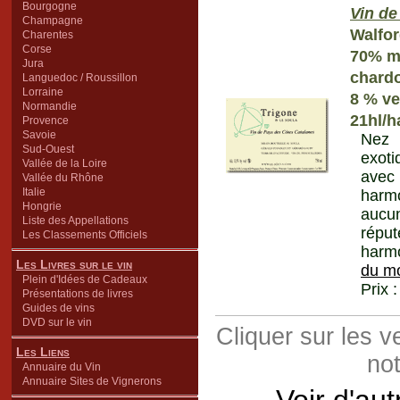
Bourgogne
Vin de
Champagne
Walfo
Charentes
Corse
70% ma
Jura
chard
Languedoc / Roussillon
Lorraine
8 % ve
Normandie
21hl/h
Provence
Savoie
Nez d
Sud-Ouest
exoti
Vallée de la Loire
avec
Vallée du Rhône
Italie
harmo
Hongrie
aucun
Liste des Appellations
réput
Les Classements Officiels
harmo
Les Livres sur le vin
du m
Plein d'Idées de Cadeaux
Prix 
Présentations de livres
Guides de vins
DVD sur le vin
Cliquer sur les 
Les Liens
not
Annuaire du Vin
Annuaire Sites de Vignerons