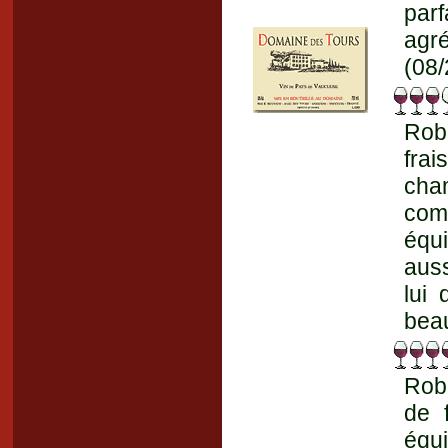
par
agré
(08/
Robe
frai
cha
com
équi
auss
lui 
beau
Robe
de 
équ