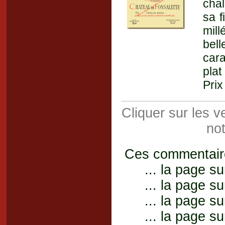
chal
sa f
mill
bel
cara
plat
Prix
Cliquer sur les 
not
Ces commentaires
... la page su
... la page su
... la page su
... la page su