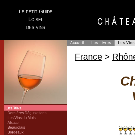
Le petit Guide
Loisel
des vins
Accueil
Les Livres
Les Vins
France
>
Rhôn
Ch
Les Vins
Dernières Dégustations
Les Vins du Mois
Alsace
Beaujolais
Bordeaux