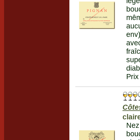
lég
bouc
mêm
aucu
env)
ave
fra
supe
diab
Prix
Côte
clair
Nez 
bou