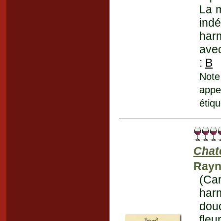
La m
ind
har
avec
:
B
Note
appe
étiq
Chat
Rayn
(Ca
har
douc
fleu