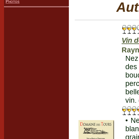
Photos
Aut
Vin 
Rayn
Nez 
des 
bou
perc
bell
vin.
• Ne
bla
grai