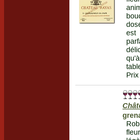
anim
bou
dosé
est 
parf
dél
qu'à
tabl
Prix
Chât
gren
Robe
fleu