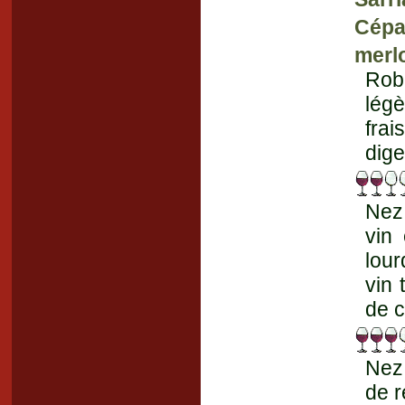
Cépag
merlo
Robe
lég
frai
dige
Nez 
vin
lour
vin 
de c
Nez 
de r