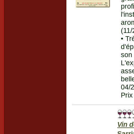
prof
l'i
aro
(11/
• Tr
d'é
son
L'ex
ass
bell
04/
Prix
Vin 
Sarri