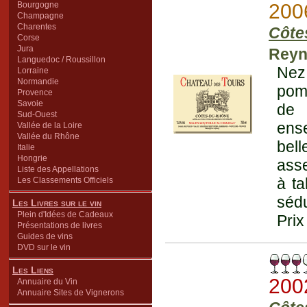
Bourgogne
200
Champagne
Charentes
Côte
Corse
Jura
Reyn
Languedoc / Roussillon
Nez
Lorraine
Normandie
pomm
Provence
Savoie
de 
Sud-Ouest
ense
Vallée de la Loire
Vallée du Rhône
bell
Italie
Hongrie
asse
Liste des Appellations
à ta
Les Classements Officiels
sédu
Les Livres sur le vin
Plein d'Idées de Cadeaux
Prix
Présentations de livres
Guides de vins
DVD sur le vin
Les Liens
200
Annuaire du Vin
Annuaire Sites de Vignerons