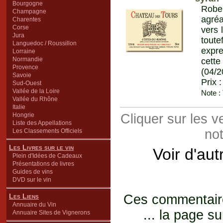
Bourgogne
Robe 
Champagne
agréa
Charentes
Corse
vers 
Jura
toute
Languedoc / Roussillon
expre
Lorraine
Normandie
cett
Provence
(04/2
Savoie
Prix 
Sud-Ouest
Vallée de la Loire
Note :
Vallée du Rhône
Italie
Hongrie
Cliquer sur les 
Liste des Appellations
not
Les Classements Officiels
Les Livres sur le vin
Voir d'au
Plein d'Idées de Cadeaux
Présentations de livres
Guides de vins
DVD sur le vin
Les Liens
Ces commentaires
Annuaire du Vin
... la page su
Annuaire Sites de Vignerons