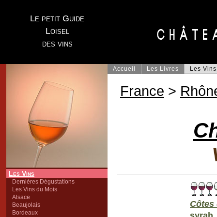
Le petit Guide
Loisel
des vins
Accueil
Les Livres
Les Vins
France
>
Rhôn
Ch
Les Vins
Dernières Dégustations
Les Vins du Mois
Alsace
Côtes
Beaujolais
Bordeaux
syrah