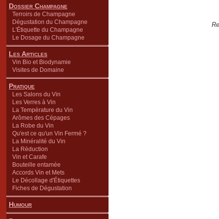
Dossier Champagne
Terroirs de Champagne
Dégustation du Champagne
Re
L'Étiquette du Champagne
Le Dosage du Champagne
Les Articles
Vin Bio et Biodynamie
Visites de Domaine
Pratique
Les Salons du Vin
Les Verres à Vin
La Température du Vin
Arômes des Cépages
La Robe du Vin
Qu'est ce qu'un Vin Fermé ?
La Minéralité du Vin
La Réduction
Vin et Carafe
Bouteille entamée
Accords Vin et Mets
Le Décollage d'Étiquettes
Fiches de Dégustation
Humour