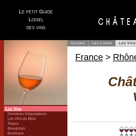
Le petit Guide
Loisel
des vins
Accueil
Les Livres
Les Vins
France
>
Rhôn
Chât
Les Vins
Dernières Dégustations
Les Vins du Mois
Alsace
Beaujolais
Bordeaux