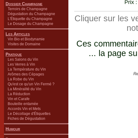
Prix 
Dossier Champagne
Terroirs de Champagne
Dégustation du Champagne
Cliquer sur les 
L'Étiquette du Champagne
Le Dosage du Champagne
not
Les Articles
Vin Bio et Biodynamie
Ces commentaires
Visites de Domaine
... la page su
Pratique
Les Salons du Vin
Les Verres à Vin
La Température du Vin
Re
Arômes des Cépages
La Robe du Vin
Qu'est ce qu'un Vin Fermé ?
La Minéralité du Vin
La Réduction
Vin et Carafe
Bouteille entamée
Accords Vin et Mets
Le Décollage d'Étiquettes
Fiches de Dégustation
Humour