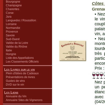
Bourgogne
Côtes
Champagne
Grena
Charentes
Corse
• Nez
Jura
le v
Languedoc / Roussillon
coup
Lorraine
Normandie
palai
Provence
vin, 
Savoie
• Nez
Sud-Ouest
Vallée de la Loire
mont
Vallée du Rhône
lourd
Italie
très 
Hongrie
parti
Liste des Appellations
Les Classements Officiels
encor
Prix 
Les Livres sur le vin
Plein d'Idées de Cadeaux
Présentations de livres
Guides de vins
Nez p
DVD sur le vin
un pe
élanc
Les Liens
avec 
Annuaire du Vin
Annuaire Sites de Vignerons
(04/2