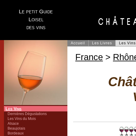
Le petit Guide
Loisel
des vins
Accueil
Les Livres
Les Vins
France
>
Rhôn
Chât
Les Vins
Dernières Dégustations
Les Vins du Mois
Alsace
Beaujolais
Bordeaux