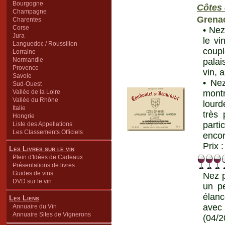
Bourgogne
Côtes
Champagne
Grena
Charentes
Corse
• Nez
Jura
le v
Languedoc / Roussillon
coup
Lorraine
Normandie
palai
Provence
vin, 
Savoie
• Nez
Sud-Ouest
Vallée de la Loire
mont
Vallée du Rhône
lourd
Italie
très 
Hongrie
parti
Liste des Appellations
Les Classements Officiels
encor
Prix 
Les Livres sur le vin
Plein d'Idées de Cadeaux
Présentations de livres
Guides de vins
Nez p
DVD sur le vin
un pe
élanc
Les Liens
avec 
Annuaire du Vin
Annuaire Sites de Vignerons
(04/2