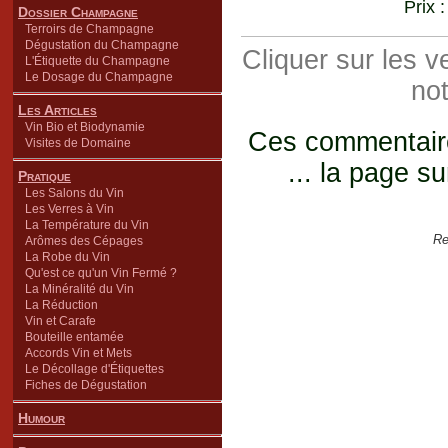
Prix 
Dossier Champagne
Terroirs de Champagne
Dégustation du Champagne
Cliquer sur les 
L'Étiquette du Champagne
Le Dosage du Champagne
not
Les Articles
Vin Bio et Biodynamie
Ces commentaires
Visites de Domaine
... la page su
Pratique
Les Salons du Vin
Les Verres à Vin
La Température du Vin
Re
Arômes des Cépages
La Robe du Vin
Qu'est ce qu'un Vin Fermé ?
La Minéralité du Vin
La Réduction
Vin et Carafe
Bouteille entamée
Accords Vin et Mets
Le Décollage d'Étiquettes
Fiches de Dégustation
Humour