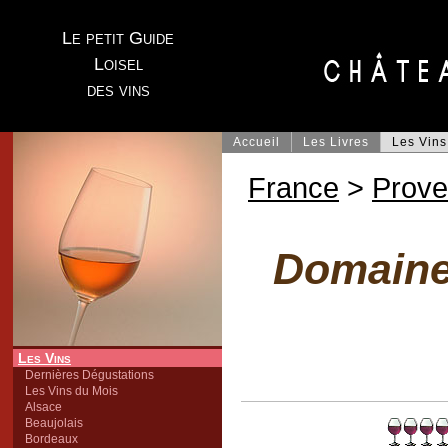
Le petit Guide
Loisel
des vins
Accueil
Les Livres
Les Vins
France
>
Prov
Domaine
Les Vins
Dernières Dégustations
Les Vins du Mois
Alsace
Beaujolais
Bordeaux