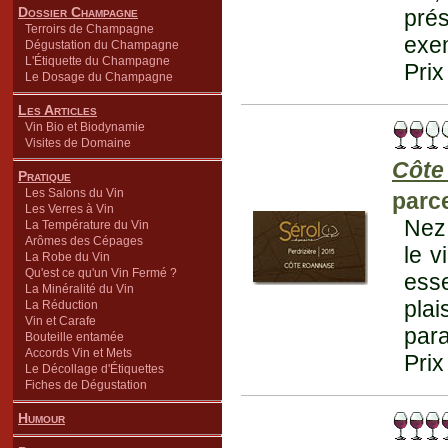
Dossier Champagne
pré
Terroirs de Champagne
exem
Dégustation du Champagne
L'Étiquette du Champagne
Prix
Le Dosage du Champagne
Les Articles
Vin Bio et Biodynamie
Visites de Domaine
Côte
Pratique
Les Salons du Vin
parce
Les Verres à Vin
Nez 
La Température du Vin
Arômes des Cépages
le v
La Robe du Vin
Qu'est ce qu'un Vin Fermé ?
ess
La Minéralité du Vin
pla
La Réduction
Vin et Carafe
para
Bouteille entamée
Accords Vin et Mets
Prix
Le Décollage d'Étiquettes
Fiches de Dégustation
Humour