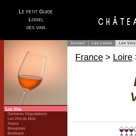
Le petit Guide
Loisel
des vins
Accueil
Les Livres
Les Vins
France
>
Loire
V
Les Vins
Dernières Dégustations
Les Vins du Mois
Alsace
Beaujolais
Bordeaux