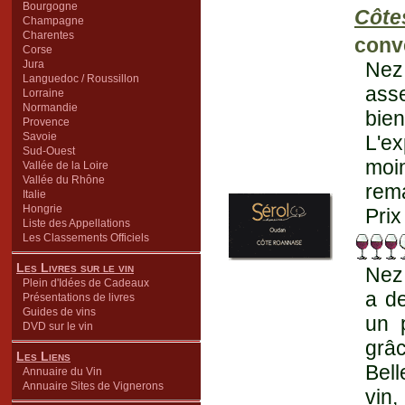
Bourgogne
Côte
Champagne
Charentes
conv
Corse
Jura
Nez 
Languedoc / Roussillon
asse
Lorraine
Normandie
bie
Provence
Savoie
L'ex
Sud-Ouest
moin
Vallée de la Loire
Vallée du Rhône
rema
Italie
Hongrie
Prix
Liste des Appellations
Les Classements Officiels
Les Livres sur le vin
Nez 
Plein d'Idées de Cadeaux
a de
Présentations de livres
Guides de vins
un 
DVD sur le vin
grâc
Les Liens
Bell
Annuaire du Vin
Annuaire Sites de Vignerons
vin,