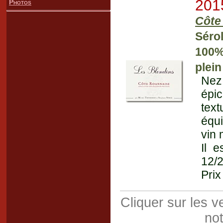
201
Photos
Côte
Sérol
100%
plein
Nez
épic
text
équi
vin 
Il e
12/
Prix
Cliquer sur les 
not