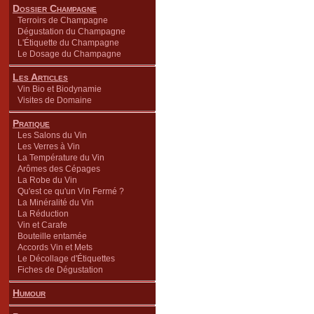
Dossier Champagne
Terroirs de Champagne
Dégustation du Champagne
L'Étiquette du Champagne
Le Dosage du Champagne
Les Articles
Vin Bio et Biodynamie
Visites de Domaine
Pratique
Les Salons du Vin
Les Verres à Vin
La Température du Vin
Arômes des Cépages
La Robe du Vin
Qu'est ce qu'un Vin Fermé ?
La Minéralité du Vin
La Réduction
Vin et Carafe
Bouteille entamée
Accords Vin et Mets
Le Décollage d'Étiquettes
Fiches de Dégustation
Humour