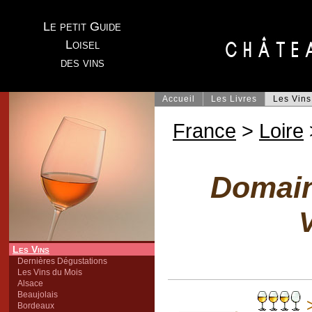
Le petit Guide
Loisel
des vins
Accueil
Les Livres
Les Vins
France
>
Loire
Domain
V
Les Vins
Dernières Dégustations
Les Vins du Mois
Alsace
Beaujolais
>
Bordeaux