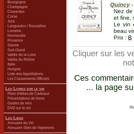
Bourgogne
Quincy
-
Champagne
Nez de 
Charentes
Corse
et fine,
Jura
Le vin 
Languedoc / Roussillon
beau vin
Lorraine
Normandie
Prix :
B
Provence
Savoie
Sud-Ouest
Cliquer sur les 
Vallée de la Loire
Vallée du Rhône
not
Italie
Hongrie
Liste des Appellations
Ces commentaires
Les Classements Officiels
... la page su
Les Livres sur le vin
Plein d'Idées de Cadeaux
Présentations de livres
Guides de vins
Re
DVD sur le vin
Les Liens
Annuaire du Vin
Annuaire Sites de Vignerons