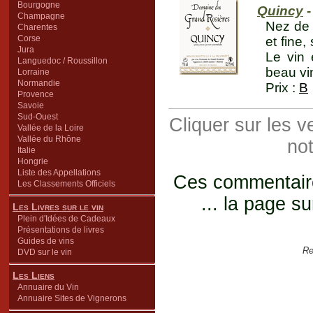
Bourgogne
Quincy
-
Champagne
Nez de 
Charentes
Corse
et fine,
Jura
Le vin 
Languedoc / Roussillon
beau vin
Lorraine
Normandie
Prix :
B
Provence
Savoie
Sud-Ouest
Cliquer sur les 
Vallée de la Loire
Vallée du Rhône
not
Italie
Hongrie
Liste des Appellations
Ces commentaires
Les Classements Officiels
... la page su
Les Livres sur le vin
Plein d'Idées de Cadeaux
Présentations de livres
Guides de vins
Re
DVD sur le vin
Les Liens
Annuaire du Vin
Annuaire Sites de Vignerons