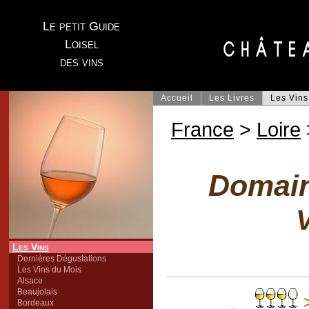
Le petit Guide
Loisel
des vins
Accueil
Les Livres
Les Vins
France
>
Loire
Domain
V
Les Vins
Dernières Dégustations
Les Vins du Mois
Alsace
Beaujolais
>
Bordeaux