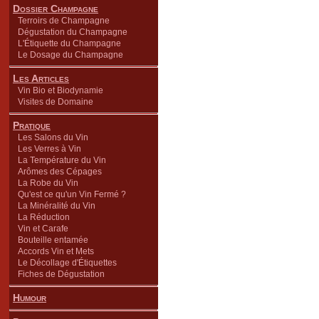
Dossier Champagne
Terroirs de Champagne
Dégustation du Champagne
L'Étiquette du Champagne
Le Dosage du Champagne
Les Articles
Vin Bio et Biodynamie
Visites de Domaine
Pratique
Les Salons du Vin
Les Verres à Vin
La Température du Vin
Arômes des Cépages
La Robe du Vin
Qu'est ce qu'un Vin Fermé ?
La Minéralité du Vin
La Réduction
Vin et Carafe
Bouteille entamée
Accords Vin et Mets
Le Décollage d'Étiquettes
Fiches de Dégustation
Humour