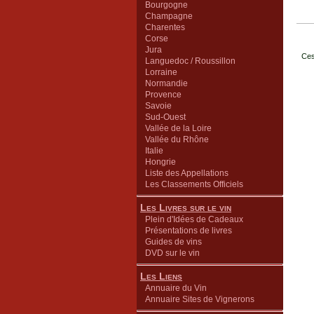
Bourgogne
Champagne
Charentes
Corse
Jura
Ces
Languedoc / Roussillon
Lorraine
Normandie
Provence
Savoie
Sud-Ouest
Vallée de la Loire
Vallée du Rhône
Italie
Hongrie
Liste des Appellations
Les Classements Officiels
Les Livres sur le vin
Plein d'Idées de Cadeaux
Présentations de livres
Guides de vins
DVD sur le vin
Les Liens
Annuaire du Vin
Annuaire Sites de Vignerons