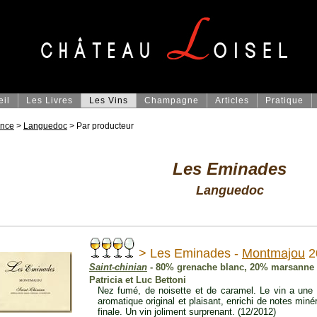
eil
Les Livres
Les Vins
Champagne
Articles
Pratique
ance
>
Languedoc
> Par producteur
Les Eminades
Languedoc
> Les Eminades -
Montmajou
2
Saint-chinian
- 80% grenache blanc, 20% marsanne 
Patricia et Luc Bettoni
Nez fumé, de noisette et de caramel. Le vin a une t
aromatique original et plaisant, enrichi de notes minér
finale. Un vin joliment surprenant. (12/2012)