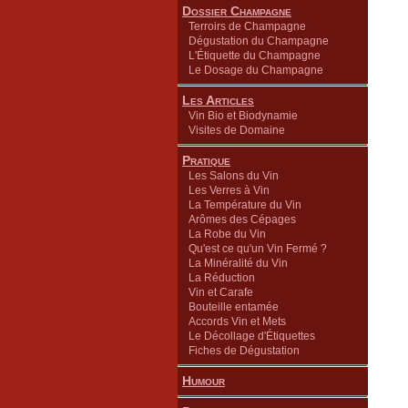
Dossier Champagne
Terroirs de Champagne
Dégustation du Champagne
L'Étiquette du Champagne
Le Dosage du Champagne
Les Articles
Vin Bio et Biodynamie
Visites de Domaine
Pratique
Les Salons du Vin
Les Verres à Vin
La Température du Vin
Arômes des Cépages
La Robe du Vin
Qu'est ce qu'un Vin Fermé ?
La Minéralité du Vin
La Réduction
Vin et Carafe
Bouteille entamée
Accords Vin et Mets
Le Décollage d'Étiquettes
Fiches de Dégustation
Humour