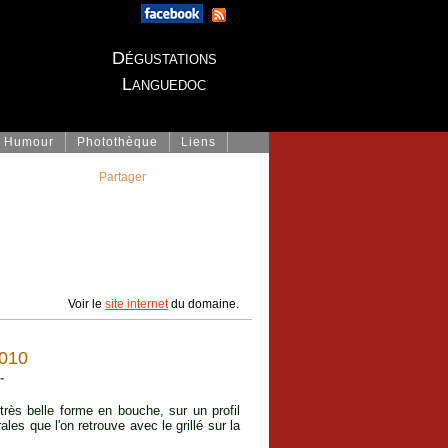
Dégustations
Languedoc
Humour
Photothèque
Liens
Partager
Voir le
site internet
du domaine.
010
-
rès belle forme en bouche, sur un profil
ales que l'on retrouve avec le grillé sur la