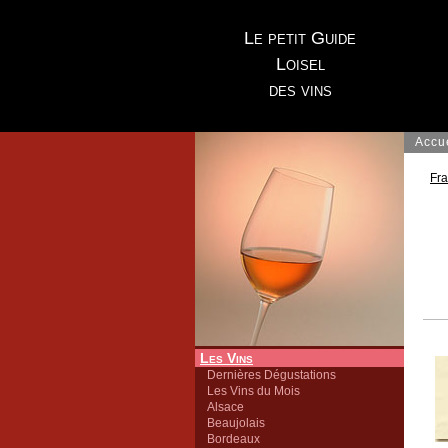
Le petit Guide
Loisel
des vins
Accu
Fr
Les Vins
Dernières Dégustations
Les Vins du Mois
Alsace
Beaujolais
Bordeaux