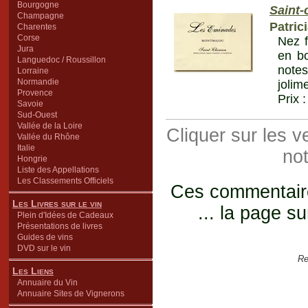
Bourgogne
Saint-
Champagne
Patric
Charentes
Corse
Nez f
Jura
en bo
Languedoc / Roussillon
notes
Lorraine
Normandie
jolim
Provence
Prix 
Savoie
Sud-Ouest
Vallée de la Loire
Cliquer sur les 
Vallée du Rhône
Italie
not
Hongrie
Liste des Appellations
Les Classements Officiels
Ces commentaires
Les Livres sur le vin
... la page su
Plein d'Idées de Cadeaux
Présentations de livres
Guides de vins
DVD sur le vin
Re
Les Liens
Annuaire du Vin
Annuaire Sites de Vignerons