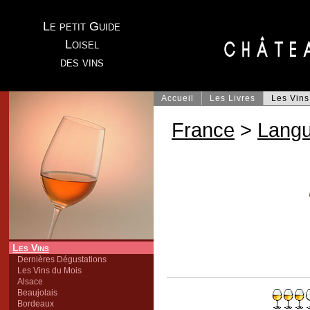
Le petit Guide
Loisel
des vins
Accueil
Les Livres
Les Vins
France
>
Lang
Les Vins
Dernières Dégustations
Les Vins du Mois
Alsace
Beaujolais
Bordeaux