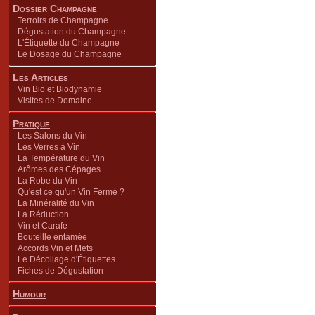
Dossier Champagne
Terroirs de Champagne
Dégustation du Champagne
L'Étiquette du Champagne
Le Dosage du Champagne
Les Articles
Vin Bio et Biodynamie
Visites de Domaine
Pratique
Les Salons du Vin
Les Verres à Vin
La Température du Vin
Arômes des Cépages
La Robe du Vin
Qu'est ce qu'un Vin Fermé ?
La Minéralité du Vin
La Réduction
Vin et Carafe
Bouteille entamée
Accords Vin et Mets
Le Décollage d'Étiquettes
Fiches de Dégustation
Humour