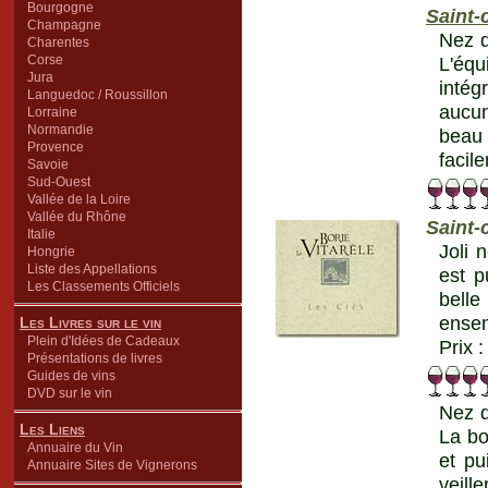
Bourgogne
Saint-
Champagne
Nez d
Charentes
Corse
L'équ
Jura
intég
Languedoc / Roussillon
aucun
Lorraine
Normandie
beau
Provence
facil
Savoie
Sud-Ouest
Vallée de la Loire
Vallée du Rhône
Saint-
Italie
Joli 
Hongrie
Liste des Appellations
est p
Les Classements Officiels
belle
ensem
Les Livres sur le vin
Plein d'Idées de Cadeaux
Prix 
Présentations de livres
Guides de vins
DVD sur le vin
Nez d
Les Liens
La bo
Annuaire du Vin
et pu
Annuaire Sites de Vignerons
veill