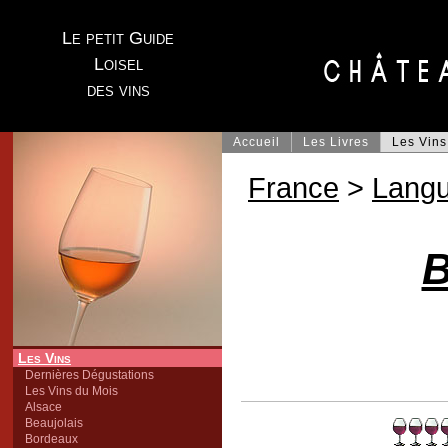
Le petit Guide
Loisel
des vins
Accueil
Les Livres
Les Vins
France
>
Lang
B
Les Vins
Dernières Dégustations
Les Vins du Mois
Alsace
Beaujolais
Bordeaux