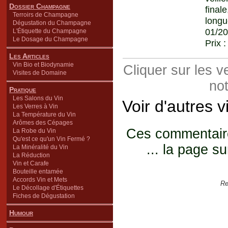
Dossier Champagne
finale
Terroirs de Champagne
longu
Dégustation du Champagne
01/20
L'Étiquette du Champagne
Le Dosage du Champagne
Prix 
Les Articles
Vin Bio et Biodynamie
Cliquer sur les 
Visites de Domaine
not
Pratique
Les Salons du Vin
Voir d'autres 
Les Verres à Vin
La Température du Vin
Arômes des Cépages
Ces commentaires
La Robe du Vin
Qu'est ce qu'un Vin Fermé ?
... la page su
La Minéralité du Vin
La Réduction
Vin et Carafe
Bouteille entamée
Accords Vin et Mets
Re
Le Décollage d'Étiquettes
Fiches de Dégustation
Humour