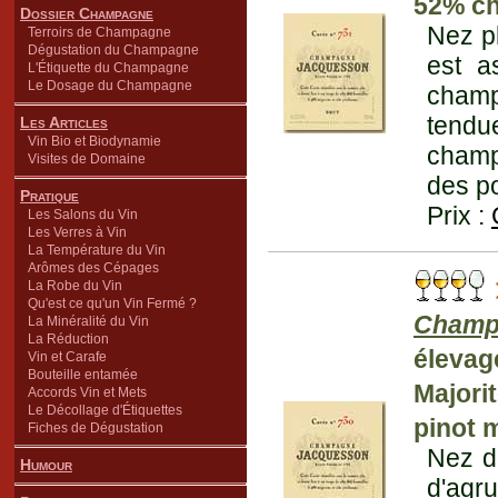
52% ch
Dossier Champagne
Nez pl
Terroirs de Champagne
Dégustation du Champagne
est a
L'Étiquette du Champagne
Le Dosage du Champagne
champ
tendu
Les Articles
Vin Bio et Biodynamie
champ
Visites de Domaine
des po
Pratique
Prix :
Les Salons du Vin
Les Verres à Vin
La Température du Vin
Arômes des Cépages
La Robe du Vin
Qu'est ce qu'un Vin Fermé ?
Champ
La Minéralité du Vin
La Réduction
élevag
Vin et Carafe
Bouteille entamée
Majori
Accords Vin et Mets
Le Décollage d'Étiquettes
pinot 
Fiches de Dégustation
Nez de
Humour
d'agr