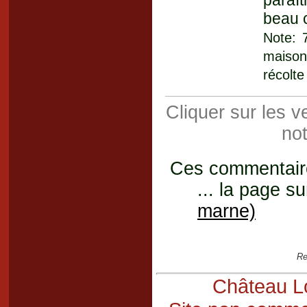
paraît
beau 
Note: 
maison
récolte
Cliquer sur les 
not
Ces commentaires
... la page su
marne)
Re
Château Lo