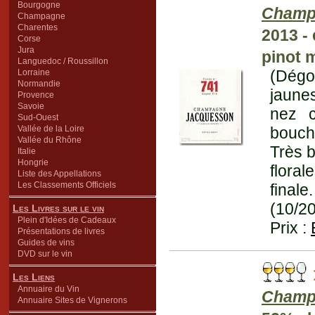
Bourgogne
Champ
Champagne
Charentes
2013 -
Corse
Jura
pinot 
Languedoc / Roussillon
(Dégo
Lorraine
Normandie
jaunes
Provence
Savoie
nez 
Sud-Ouest
Vallée de la Loire
bouche
Vallée du Rhône
Très b
Italie
Hongrie
flora
Liste des Appellations
Les Classements Officiels
final
(10/2
Les Livres sur le vin
Plein d'Idées de Cadeaux
Prix :
Présentations de livres
Guides de vins
DVD sur le vin
Les Liens
Annuaire du Vin
Champ
Annuaire Sites de Vignerons