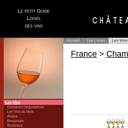
Le petit Guide
Loisel
des vins
Accueil
Les Livres
Les Vins
France
>
Cham
Les Vins
Dernières Dégustations
Les Vins du Mois
Alsace
Beaujolais
Bordeaux