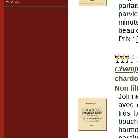
Photos
parfa
parvie
minut
beau 
Prix :
Champ
chardo
Non fil
Joli n
avec 
très 
bouc
harmo