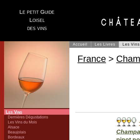
Le petit Guide
Loisel
des vins
Accueil
Les Livres
Les Vins
France
>
Cham
Les Vins
Dernières Dégustations
Les Vins du Mois
Alsace
Champa
Beaujolais
Bordeaux
pinot no