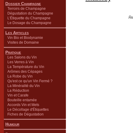
Dossier Champagne
Terroirs de Champagne
Dégustation du Champagne
Re
L'Étiquette du Champagne
Le Dosage du Champagne
Les Articles
Vin Bio et Biodynamie
Visites de Domaine
Pratique
Les Salons du Vin
Les Verres à Vin
La Température du Vin
Arômes des Cépages
La Robe du Vin
Qu'est ce qu'un Vin Fermé ?
La Minéralité du Vin
La Réduction
Vin et Carafe
Bouteille entamée
Accords Vin et Mets
Le Décollage d'Étiquettes
Fiches de Dégustation
Humour