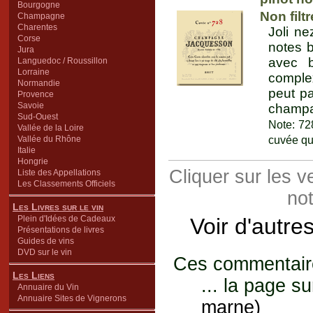
Bourgogne
Non filtr
Champagne
Charentes
Joli ne
Corse
notes b
Jura
avec b
Languedoc / Roussillon
Lorraine
comple
Normandie
peut pa
Provence
Savoie
champa
Sud-Ouest
Note: 72
Vallée de la Loire
Vallée du Rhône
cuvée qui
Italie
Hongrie
Cliquer sur les 
Liste des Appellations
Les Classements Officiels
not
Les Livres sur le vin
Plein d'Idées de Cadeaux
Voir d'autre
Présentations de livres
Guides de vins
DVD sur le vin
Ces commentaires
Les Liens
... la page su
Annuaire du Vin
Annuaire Sites de Vignerons
marne)