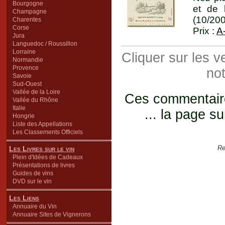
Bourgogne
et de 
Champagne
(10/20
Charentes
Corse
Prix :
A
Jura
Languedoc / Roussillon
Lorraine
Cliquer sur les 
Normandie
Provence
not
Savoie
Sud-Ouest
Vallée de la Loire
Ces commentaires
Vallée du Rhône
Italie
... la page su
Hongrie
Liste des Appellations
Les Classements Officiels
Re
Les Livres sur le vin
Plein d'Idées de Cadeaux
Présentations de livres
Guides de vins
DVD sur le vin
Les Liens
Annuaire du Vin
Annuaire Sites de Vignerons