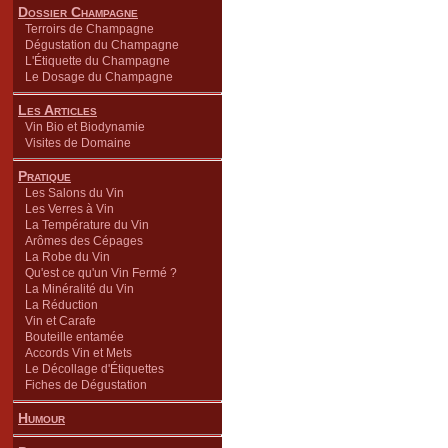
Dossier Champagne
Terroirs de Champagne
Dégustation du Champagne
L'Étiquette du Champagne
Le Dosage du Champagne
Les Articles
Vin Bio et Biodynamie
Visites de Domaine
Pratique
Les Salons du Vin
Les Verres à Vin
La Température du Vin
Arômes des Cépages
La Robe du Vin
Qu'est ce qu'un Vin Fermé ?
La Minéralité du Vin
La Réduction
Vin et Carafe
Bouteille entamée
Accords Vin et Mets
Le Décollage d'Étiquettes
Fiches de Dégustation
Humour