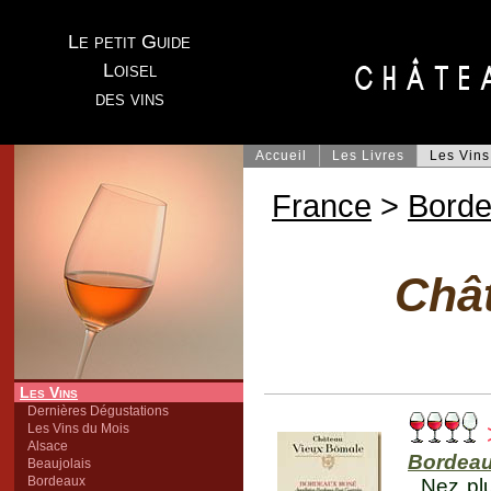
Le petit Guide
Loisel
des vins
Accueil
Les Livres
Les Vins
France
>
Bord
Châ
Les Vins
Dernières Dégustations
Les Vins du Mois
Alsace
Bordeau
Beaujolais
Bordeaux
Nez plu