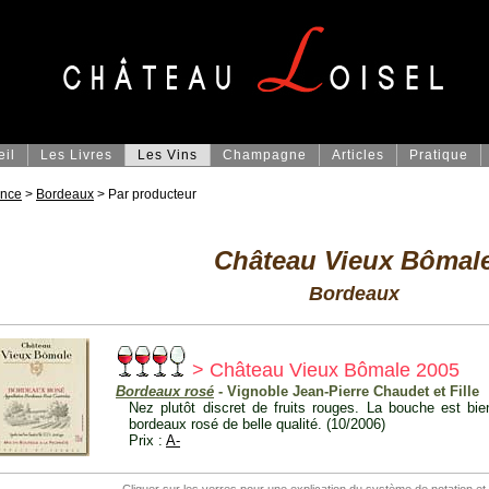
eil
Les Livres
Les Vins
Champagne
Articles
Pratique
ance
>
Bordeaux
> Par producteur
Château Vieux Bômal
Bordeaux
> Château Vieux Bômale 2005
Bordeaux rosé
- Vignoble Jean-Pierre Chaudet et Fille
Nez plutôt discret de fruits rouges. La bouche est bi
bordeaux rosé de belle qualité. (10/2006)
Prix :
A-