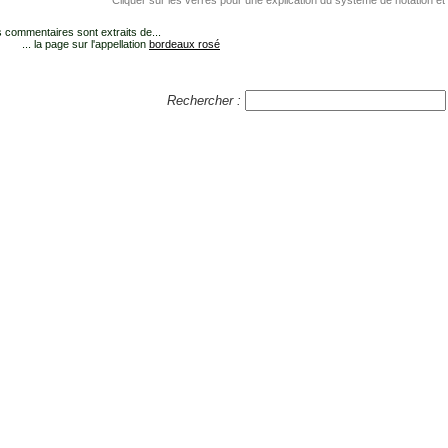
Cliquer sur les verres pour une explication du système de notation et
 commentaires sont extraits de...
... la page sur l'appellation
bordeaux rosé
Rechercher :