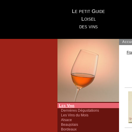
Le petit Guide
Loisel
des vins
Accu
Fr
Les Vins
Dernières Dégustations
Les Vins du Mois
Alsace
Beaujolais
Bordeaux