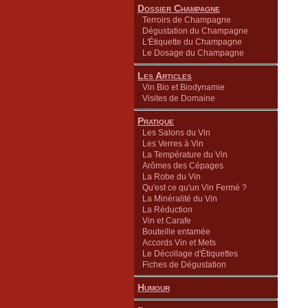
Dossier Champagne
Terroirs de Champagne
Dégustation du Champagne
L'Étiquette du Champagne
Le Dosage du Champagne
Les Articles
Vin Bio et Biodynamie
Visites de Domaine
Pratique
Les Salons du Vin
Les Verres à Vin
La Température du Vin
Arômes des Cépages
La Robe du Vin
Qu'est ce qu'un Vin Fermé ?
La Minéralité du Vin
La Réduction
Vin et Carafe
Bouteille entamée
Accords Vin et Mets
Le Décollage d'Étiquettes
Fiches de Dégustation
Humour