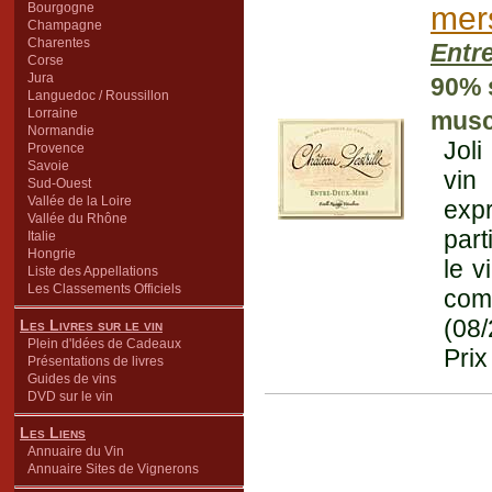
Bourgogne
mer
Champagne
Charentes
Entr
Corse
Jura
90% 
Languedoc / Roussillon
Lorraine
musc
Normandie
Jol
Provence
Savoie
vin
Sud-Ouest
Vallée de la Loire
exp
Vallée du Rhône
part
Italie
Hongrie
le v
Liste des Appellations
Les Classements Officiels
com
(08
Les Livres sur le vin
Plein d'Idées de Cadeaux
Prix
Présentations de livres
Guides de vins
DVD sur le vin
Les Liens
Annuaire du Vin
Annuaire Sites de Vignerons