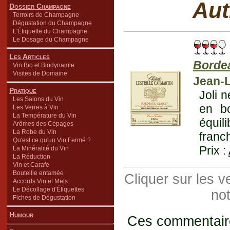
Aut
Dossier Champagne
Terroirs de Champagne
Dégustation du Champagne
L'Étiquette du Champagne
Le Dosage du Champagne
Les Articles
Bordea
Vin Bio et Biodynamie
Visites de Domaine
Jean-
Pratique
Joli 
Les Salons du Vin
en b
Les Verres à Vin
La Température du Vin
équil
Arômes des Cépages
La Robe du Vin
franc
Qu'est ce qu'un Vin Fermé ?
Prix :
La Minéralité du Vin
La Réduction
Vin et Carafe
Bouteille entamée
Cliquer sur les 
Accords Vin et Mets
Le Décollage d'Étiquettes
not
Fiches de Dégustation
Humour
Ces commentaires