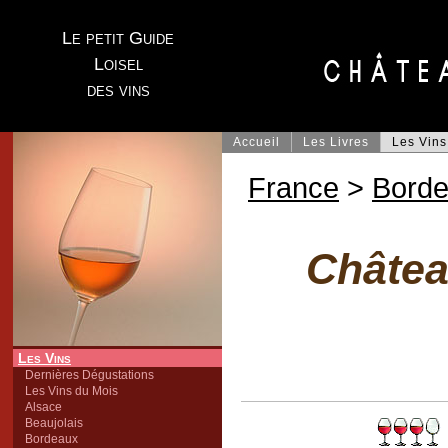
Le petit Guide
Loisel
des vins
Accueil
Les Livres
Les Vins
France
>
Bord
Châtea
Les Vins
Dernières Dégustations
Les Vins du Mois
Alsace
Beaujolais
Bordeaux