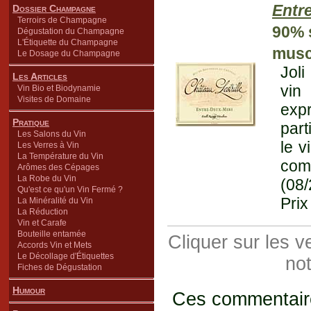
Entr
Dossier Champagne
Terroirs de Champagne
90% 
Dégustation du Champagne
L'Étiquette du Champagne
musc
Le Dosage du Champagne
Jol
Les Articles
vin
Vin Bio et Biodynamie
Visites de Domaine
exp
Pratique
part
Les Salons du Vin
le v
Les Verres à Vin
La Température du Vin
com
Arômes des Cépages
La Robe du Vin
(08
Qu'est ce qu'un Vin Fermé ?
Prix
La Minéralité du Vin
La Réduction
Vin et Carafe
Bouteille entamée
Cliquer sur les 
Accords Vin et Mets
Le Décollage d'Étiquettes
not
Fiches de Dégustation
Humour
Ces commentaires