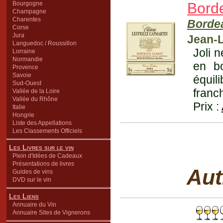
Bourgogne
Borde
Champagne
Charentes
Bordea
Corse
Jura
Jean-
Languedoc / Roussillon
Joli 
Lorraine
Normandie
en b
Provence
Savoie
équil
Sud-Ouest
franc
Vallée de la Loire
Vallée du Rhône
Prix :
Italie
Hongrie
Liste des Appellations
Les Classements Officiels
Les Livres sur le vin
Plein d'Idées de Cadeaux
Présentations de livres
Aut
Guides de vins
DVD sur le vin
Les Liens
Annuaire du Vin
Annuaire Sites de Vignerons