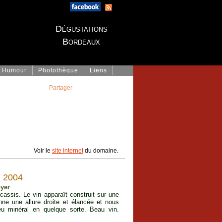
Dégustations
Bordeaux
Humour
Photothèque
Liens
Partager
Voir le
site internet
du domaine.
n
2004
oyer
assis. Le vin apparaît construit sur une
nne une allure droite et élancée et nous
u minéral en quelque sorte. Beau vin.