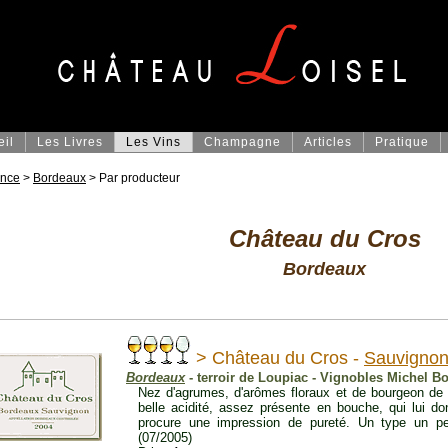
eil
Les Livres
Les Vins
Champagne
Articles
Pratique
ance
>
Bordeaux
> Par producteur
Château du Cros
Bordeaux
> Château du Cros -
Sauvigno
Bordeaux
- terroir de Loupiac - Vignobles Michel B
Nez d'agrumes, d'arômes floraux et de bourgeon de c
belle acidité, assez présente en bouche, qui lui do
procure une impression de pureté. Un type un pe
(07/2005)