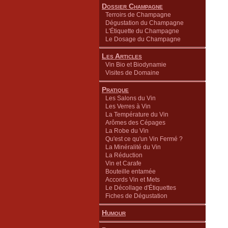
Dossier Champagne
Terroirs de Champagne
Dégustation du Champagne
L'Étiquette du Champagne
Le Dosage du Champagne
Les Articles
Vin Bio et Biodynamie
Visites de Domaine
Pratique
Les Salons du Vin
Les Verres à Vin
La Température du Vin
Arômes des Cépages
La Robe du Vin
Qu'est ce qu'un Vin Fermé ?
La Minéralité du Vin
La Réduction
Vin et Carafe
Bouteille entamée
Accords Vin et Mets
Le Décollage d'Étiquettes
Fiches de Dégustation
Humour