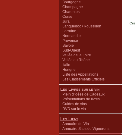
Bourgogne
Champagne
Charentes
Corse
Jura
Ces
Languedoc / Roussillon
Lorraine
Normandie
Provence
Savoie
Sud-Ouest
Vallée de la Loire
Vallée du Rhône
Italie
Hongrie
Liste des Appellations
Les Classements Officiels
Les Livres sur le vin
Plein d'Idées de Cadeaux
Présentations de livres
Guides de vins
DVD sur le vin
Les Liens
Annuaire du Vin
Annuaire Sites de Vignerons