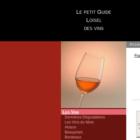
Le petit Guide
Loisel
des vins
Accu
Fr
Les Vins
Dernières Dégustations
Les Vins du Mois
Alsace
Beaujolais
Bordeaux