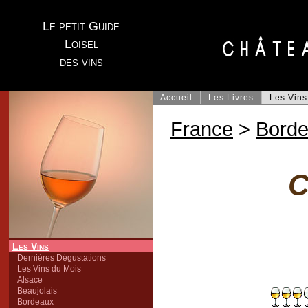
Le petit Guide
Loisel
des vins
Accueil
Les Livres
Les Vins
France
>
Bord
C
Les Vins
Dernières Dégustations
Les Vins du Mois
Alsace
Beaujolais
Bordeaux