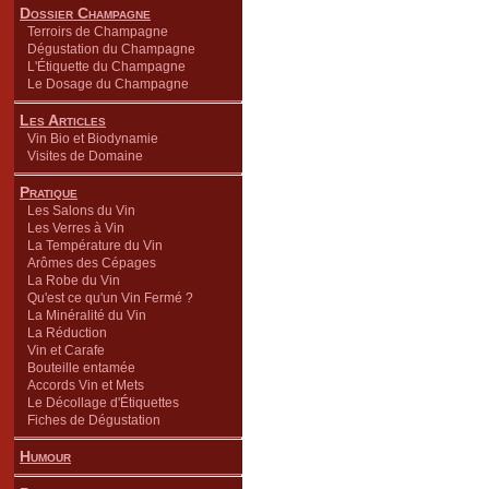
Dossier Champagne
Terroirs de Champagne
Dégustation du Champagne
L'Étiquette du Champagne
Le Dosage du Champagne
Les Articles
Vin Bio et Biodynamie
Visites de Domaine
Pratique
Les Salons du Vin
Les Verres à Vin
La Température du Vin
Arômes des Cépages
La Robe du Vin
Qu'est ce qu'un Vin Fermé ?
La Minéralité du Vin
La Réduction
Vin et Carafe
Bouteille entamée
Accords Vin et Mets
Le Décollage d'Étiquettes
Fiches de Dégustation
Humour