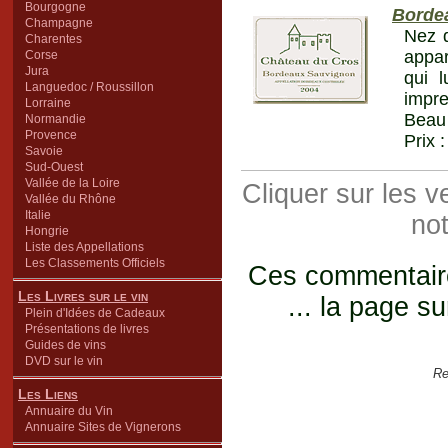
Bourgogne
Borde
Champagne
Nez d
Charentes
appar
Corse
Jura
qui 
Languedoc / Roussillon
impr
Lorraine
Beau 
Normandie
Provence
Prix 
Savoie
Sud-Ouest
Vallée de la Loire
Cliquer sur les 
Vallée du Rhône
Italie
not
Hongrie
Liste des Appellations
Les Classements Officiels
Ces commentaires
Les Livres sur le vin
... la page su
Plein d'Idées de Cadeaux
Présentations de livres
Guides de vins
DVD sur le vin
Re
Les Liens
Annuaire du Vin
Annuaire Sites de Vignerons