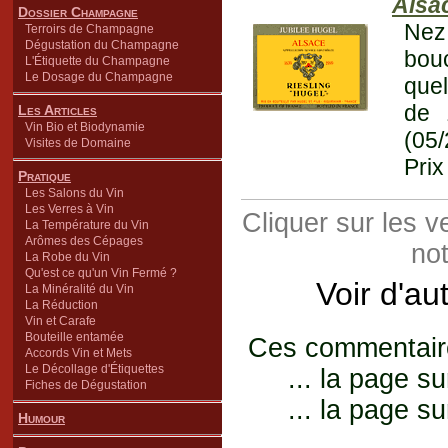
Alsa
Dossier Champagne
Nez
Terroirs de Champagne
Dégustation du Champagne
bouc
L'Étiquette du Champagne
Le Dosage du Champagne
quel
de 
Les Articles
Vin Bio et Biodynamie
(05
Visites de Domaine
Prix
Pratique
Les Salons du Vin
Les Verres à Vin
Cliquer sur les 
La Température du Vin
Arômes des Cépages
not
La Robe du Vin
Qu'est ce qu'un Vin Fermé ?
Voir d'au
La Minéralité du Vin
La Réduction
Vin et Carafe
Bouteille entamée
Ces commentaires
Accords Vin et Mets
Le Décollage d'Étiquettes
... la page su
Fiches de Dégustation
... la page su
Humour