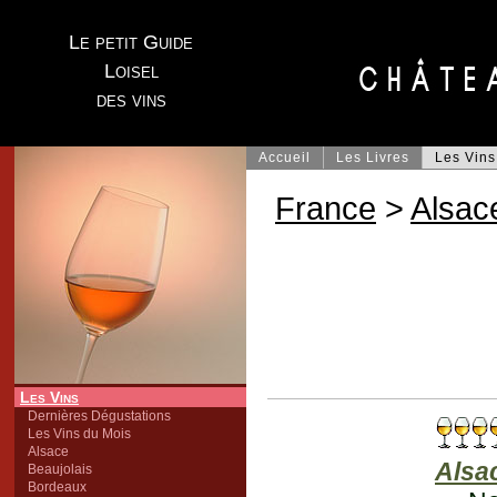
Le petit Guide
Loisel
des vins
Accueil
Les Livres
Les Vins
France
>
Alsac
Les Vins
Dernières Dégustations
Les Vins du Mois
Alsace
Alsa
Beaujolais
Bordeaux