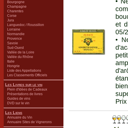
• Ne
Bourgogne
Champagne
com
Charentes
bouc
Corse
Jura
et 
Languedoc / Roussillon
Lorraine
05/2
Normandie
• N
Provence
Savoie
d'ac
Sud-Ouest
Vallée de la Loire
peti
Vallée du Rhône
ampl
Italie
Hongrie
d'ar
Liste des Appellations
Les Classements Officiels
éta
Les Livres sur le vin
bie
Plein d'Idées de Cadeaux
supe
Présentations de livres
Guides de vins
Prix
DVD sur le vin
Les Liens
Annuaire du Vin
Annuaire Sites de Vignerons