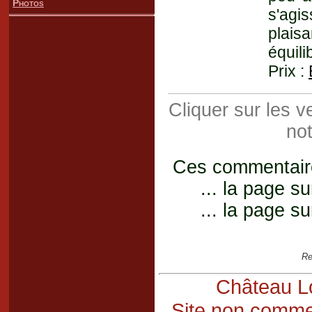
Photos
s'agi
plais
équili
Prix :
Cliquer sur les 
not
Ces commentaires
... la page su
... la page su
Re
Château Lo
Site non commer