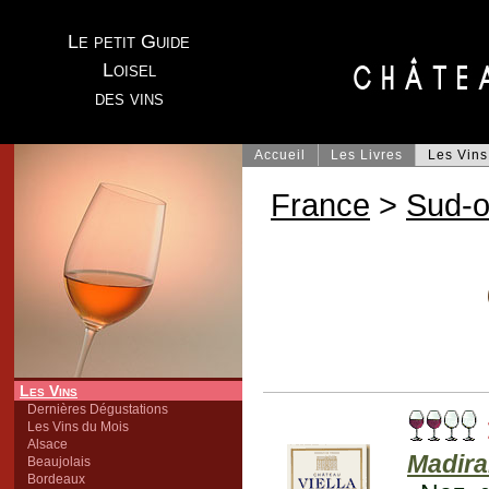
Le petit Guide
Loisel
des vins
Accueil
Les Livres
Les Vins
France
>
Sud-o
Les Vins
Dernières Dégustations
Les Vins du Mois
Alsace
Madir
Beaujolais
Bordeaux