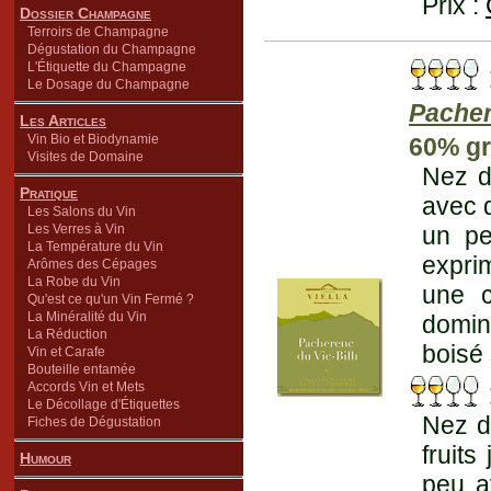
Prix :
Dossier Champagne
Terroirs de Champagne
Dégustation du Champagne
L'Étiquette du Champagne
Le Dosage du Champagne
Pacher
Les Articles
Vin Bio et Biodynamie
60% gr
Visites de Domaine
Nez d'
Pratique
avec d
Les Salons du Vin
Les Verres à Vin
un pe
La Température du Vin
expri
Arômes des Cépages
La Robe du Vin
une c
Qu'est ce qu'un Vin Fermé ?
La Minéralité du Vin
domine
La Réduction
boisé
Vin et Carafe
Bouteille entamée
Accords Vin et Mets
Le Décollage d'Étiquettes
Nez d
Fiches de Dégustation
fruits
Humour
peu av