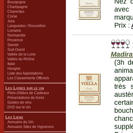
Nez d
Bourgogne
Champagne
avec 
Charentes
marqué
Corse
Jura
Prix :
Languedoc / Roussillon
Lorraine
Normandie
Provence
Savoie
Sud-Ouest
Madir
Vallée de la Loire
Vallée du Rhône
(3h d
Italie
Hongrie
anima
Liste des Appellations
appar
Les Classements Officiels
très 
Les Livres sur le vin
austè
Plein d'Idées de Cadeaux
Présentations de livres
certa
Guides de vins
DVD sur le vin
bouche
Les Liens
chanc
Annuaire du Vin
suppl
Annuaire Sites de Vignerons