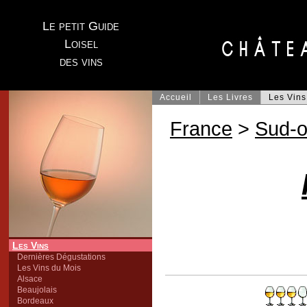
Le petit Guide
Loisel
des vins
Accueil
Les Livres
Les Vins
France
>
Sud-o
Les Vins
Dernières Dégustations
Les Vins du Mois
Alsace
Beaujolais
Bordeaux