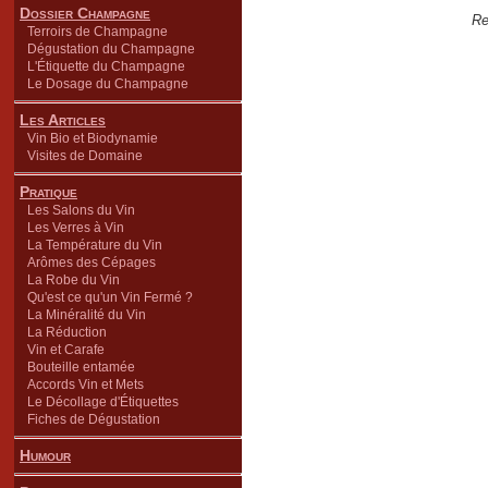
Dossier Champagne
Re
Terroirs de Champagne
Dégustation du Champagne
L'Étiquette du Champagne
Le Dosage du Champagne
Les Articles
Vin Bio et Biodynamie
Visites de Domaine
Pratique
Les Salons du Vin
Les Verres à Vin
La Température du Vin
Arômes des Cépages
La Robe du Vin
Qu'est ce qu'un Vin Fermé ?
La Minéralité du Vin
La Réduction
Vin et Carafe
Bouteille entamée
Accords Vin et Mets
Le Décollage d'Étiquettes
Fiches de Dégustation
Humour