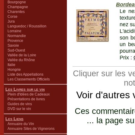
Bourgogne
Bordea
Champagne
Le ne
Charentes
Corse
textu
Jura
nez su
Languedoc / Roussillon
L'acid
Lorraine
Normandie
son bo
Provence
un bea
Savoie
pourra
Sud-Ouest
Vallée de la Loire
Prix :
Vallée du Rhône
Italie
Hongrie
Cliquer sur les 
Liste des Appellations
Les Classements Officiels
not
Les Livres sur le vin
Voir d'autres
Plein d'Idées de Cadeaux
Présentations de livres
Guides de vins
DVD sur le vin
Ces commentaires
... la page su
Les Liens
Annuaire du Vin
Annuaire Sites de Vignerons