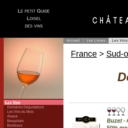
Le petit Guide
Loisel
des vins
Accueil
Les Livres
Les Vins
France
>
Sud-o
D
Les Vins
Dernières Dégustations
Les Vins du Mois
Alsace
Buzet
- 
Beaujolais
Bordeaux
50% mer