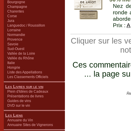
Bourgogne
Nez de
Champagne
Charentes
ronde a
Corse
aborder
Jura
Prix :
A
Languedoc / Roussillon
Lorraine
Normandie
Cliquer sur les 
Provence
Savoie
not
Sud-Ouest
Vallée de la Loire
Vallée du Rhône
Ces commentaires
Italie
Hongrie
... la page su
Liste des Appellations
Les Classements Officiels
Les Livres sur le vin
Plein d'Idées de Cadeaux
Re
Présentations de livres
Guides de vins
DVD sur le vin
Les Liens
Annuaire du Vin
Annuaire Sites de Vignerons