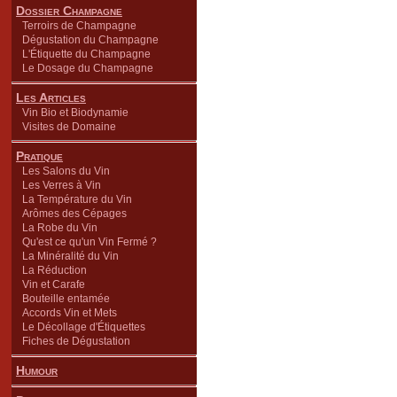
Dossier Champagne
Terroirs de Champagne
Dégustation du Champagne
L'Étiquette du Champagne
Le Dosage du Champagne
Les Articles
Vin Bio et Biodynamie
Visites de Domaine
Pratique
Les Salons du Vin
Les Verres à Vin
La Température du Vin
Arômes des Cépages
La Robe du Vin
Qu'est ce qu'un Vin Fermé ?
La Minéralité du Vin
La Réduction
Vin et Carafe
Bouteille entamée
Accords Vin et Mets
Le Décollage d'Étiquettes
Fiches de Dégustation
Humour