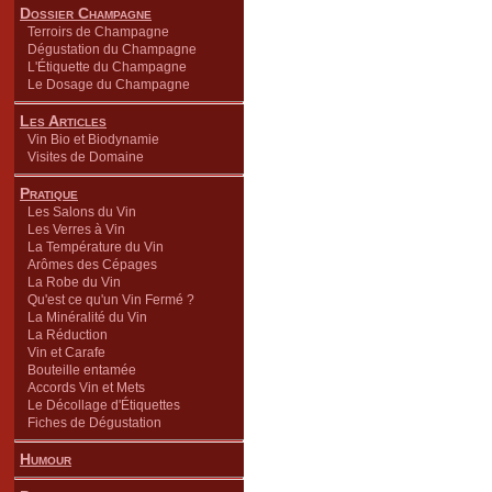
Dossier Champagne
Terroirs de Champagne
Dégustation du Champagne
L'Étiquette du Champagne
Le Dosage du Champagne
Les Articles
Vin Bio et Biodynamie
Visites de Domaine
Pratique
Les Salons du Vin
Les Verres à Vin
La Température du Vin
Arômes des Cépages
La Robe du Vin
Qu'est ce qu'un Vin Fermé ?
La Minéralité du Vin
La Réduction
Vin et Carafe
Bouteille entamée
Accords Vin et Mets
Le Décollage d'Étiquettes
Fiches de Dégustation
Humour