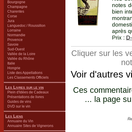
Bourgogne
notes d
Champagne
bien in
Charentes
Corse
montr
Jura
domesti
Languedoc / Roussillon
après q
Lorraine
Normandie
Prix :
D-
Provence
Savoie
Sud-Ouest
Cliquer sur les 
Vallée de la Loire
Vallée du Rhône
not
Italie
Hongrie
Voir d'autres 
Liste des Appellations
Les Classements Officiels
Les Livres sur le vin
Ces commentaires
Plein d'Idées de Cadeaux
Présentations de livres
... la page su
Guides de vins
DVD sur le vin
Les Liens
Re
Annuaire du Vin
Annuaire Sites de Vignerons