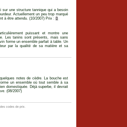
i sur une structure tannique qui a besoin
lourdeur. Actuellement un peu trop marqué
nt à être attendu. (10/2007) Prix :
B
rticulièrement puissant et montre une
che. Les tanins sont présents, mais sans
vin forme un ensemble parfait à table. Un
eur par la qualité de sa matière et sa
 quelques notes de cèdre. La bouche est
n forme un ensemble où tout semble à sa
en domestiquée. Déjà superbe, il devrait
ve. (08/2007)
 des codes de prix.