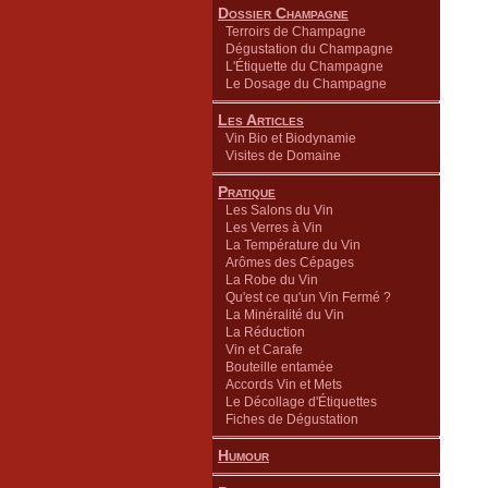
Dossier Champagne
Terroirs de Champagne
Dégustation du Champagne
L'Étiquette du Champagne
Le Dosage du Champagne
Les Articles
Vin Bio et Biodynamie
Visites de Domaine
Pratique
Les Salons du Vin
Les Verres à Vin
La Température du Vin
Arômes des Cépages
La Robe du Vin
Qu'est ce qu'un Vin Fermé ?
La Minéralité du Vin
La Réduction
Vin et Carafe
Bouteille entamée
Accords Vin et Mets
Le Décollage d'Étiquettes
Fiches de Dégustation
Humour