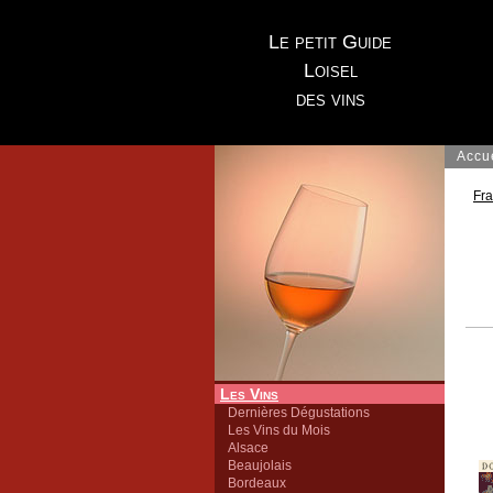
Le petit Guide
Loisel
des vins
Accu
Fr
Les Vins
Dernières Dégustations
Les Vins du Mois
Alsace
Beaujolais
Bordeaux