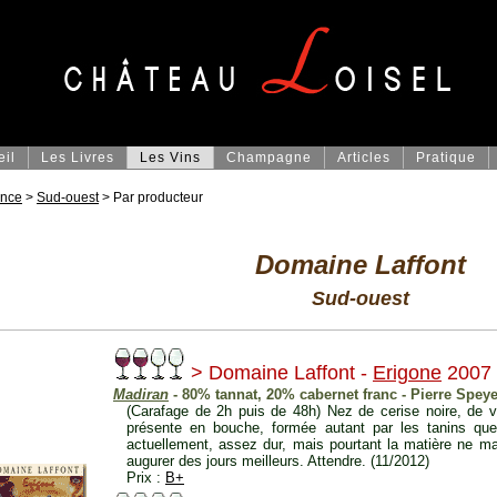
eil
Les Livres
Les Vins
Champagne
Articles
Pratique
ance
>
Sud-ouest
> Par producteur
Domaine Laffont
Sud-ouest
> Domaine Laffont -
Erigone
2007
Madiran
- 80% tannat, 20% cabernet franc - Pierre Speye
(Carafage de 2h puis de 48h) Nez de cerise noire, de vi
présente en bouche, formée autant par les tanins que 
actuellement, assez dur, mais pourtant la matière ne ma
augurer des jours meilleurs. Attendre. (11/2012)
Prix :
B+