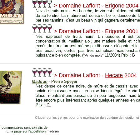
> Domaine Laffont - Erigone 2004
Nez de fruits noirs. En bouche, le vin est solidement bât
de se fondre. La matière est dense et belle, dénuée de 
par ses tannins, c'est un beau vin qui gagnera certaineme
> Domaine Laffont - Erigone 2001
Nez expressif de fruits noirs. En bouche, il est pa
concentration du meilleur aloi, une matière belle et ri
excès, la structure est même plutôt assez élégante et le 
très beau vin, certes pas très complexe mais enchant
puissance bien domptée. (
11/2004) Prix :
B
"
Vin du mois
"
> Domaine Laffont -
Hecate
2004
Madiran
- Pierre Speyer
Nez dense de cerise noire, de mûre et de cassis avec
solide et puissante avec un boisé bien intégré. Le vi
place, montrant une puissance un peu fougueuse mais bi
être encore plus intéressant après quelques années en ca
Prix :
D-
Cliquer sur les verres pour une explication du système de notation et
 commentaires sont extraits de...
... la page sur l'appellation
madiran