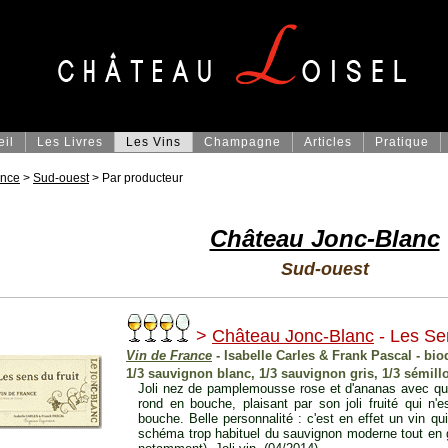
eil
Les Livres
Les Vins
Champagne
Articles
Pratique
ance
>
Sud-ouest
> Par producteur
Château Jonc-Blanc
Sud-ouest
>
Château Jonc-Blanc
- Les Se
Vin de France
- Isabelle Carles & Frank Pascal - bi
1/3 sauvignon blanc, 1/3 sauvignon gris, 1/3 sémill
Joli nez de pamplemousse rose et d'ananas avec que
rond en bouche, plaisant par son joli fruité qui n'
bouche. Belle personnalité : c'est en effet un vin q
schéma trop habituel du sauvignon moderne tout en g