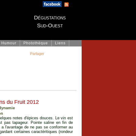
Dégustations
Sud-Ouest
Humour
Photothèque
Liens
Partager
ns du Fruit 2012
odynamie
on
lques notes d'épices douces. Le vin est
est pas tapageur. Pointe saline en fin de
ui a l'avantage de ne pas se conformer au
ardant certaines caractéritiques (rondeur