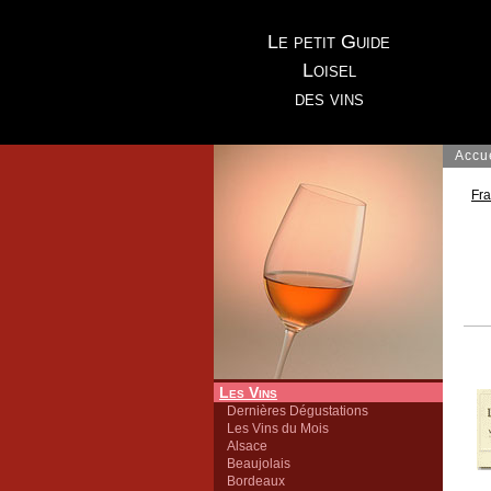
Le petit Guide
Loisel
des vins
Accu
Fr
Les Vins
Dernières Dégustations
Les Vins du Mois
Alsace
Beaujolais
Bordeaux