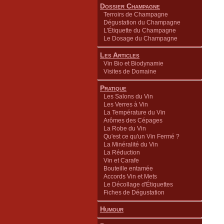
Dossier Champagne
Terroirs de Champagne
Dégustation du Champagne
L'Étiquette du Champagne
Le Dosage du Champagne
Les Articles
Vin Bio et Biodynamie
Visites de Domaine
Pratique
Les Salons du Vin
Les Verres à Vin
La Température du Vin
Arômes des Cépages
La Robe du Vin
Qu'est ce qu'un Vin Fermé ?
La Minéralité du Vin
La Réduction
Vin et Carafe
Bouteille entamée
Accords Vin et Mets
Le Décollage d'Étiquettes
Fiches de Dégustation
Humour