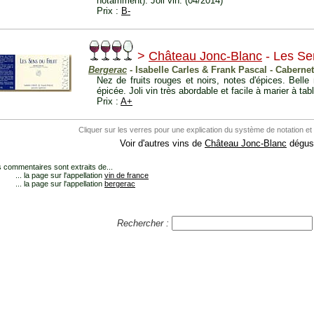
notamment). Joli vin. (04/2014)
Prix :
B-
>
Château Jonc-Blanc
- Les Se
Bergerac
- Isabelle Carles & Frank Pascal - Caberne
Nez de fruits rouges et noirs, notes d'épices. Bell
épicée. Joli vin très abordable et facile à marier à tab
Prix :
A+
Cliquer sur les verres pour une explication du système de notation et
Voir d'autres vins de
Château Jonc-Blanc
dégust
 commentaires sont extraits de...
... la page sur l'appellation
vin de france
... la page sur l'appellation
bergerac
Rechercher :