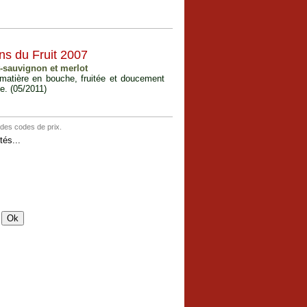
ns du Fruit 2007
t-sauvignon et merlot
e matière en bouche, fruitée et doucement
le. (05/2011)
 des codes de prix.
és...