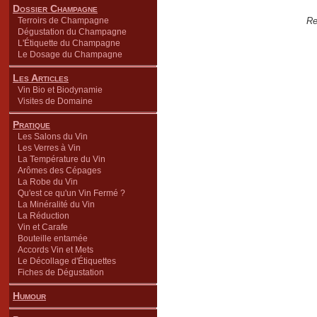
Dossier Champagne
Terroirs de Champagne
Re
Dégustation du Champagne
L'Étiquette du Champagne
Le Dosage du Champagne
Les Articles
Vin Bio et Biodynamie
Visites de Domaine
Pratique
Les Salons du Vin
Les Verres à Vin
La Température du Vin
Arômes des Cépages
La Robe du Vin
Qu'est ce qu'un Vin Fermé ?
La Minéralité du Vin
La Réduction
Vin et Carafe
Bouteille entamée
Accords Vin et Mets
Le Décollage d'Étiquettes
Fiches de Dégustation
Humour