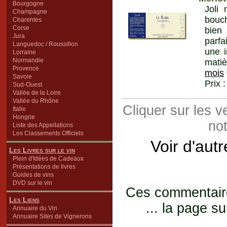
Bourgogne
Joli 
Champagne
bouch
Charentes
Corse
bien
Jura
parfa
Languedoc / Roussillon
une i
Lorraine
Normandie
matiè
Provence
mois
Savoie
Prix 
Sud-Ouest
Vallée de la Loire
Vallée du Rhône
Cliquer sur les 
Italie
Hongrie
not
Liste des Appellations
Les Classements Officiels
Voir d'aut
Les Livres sur le vin
Plein d'Idées de Cadeaux
Présentations de livres
Guides de vins
DVD sur le vin
Ces commentaires
Les Liens
... la page su
Annuaire du Vin
Annuaire Sites de Vignerons