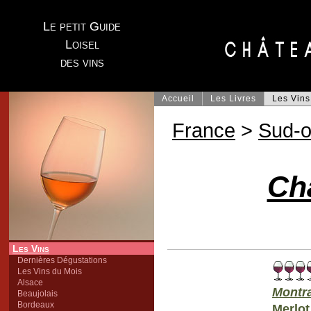
Le petit Guide
Loisel
des vins
Accueil
Les Livres
Les Vins
France
>
Sud-o
Ch
Les Vins
Dernières Dégustations
Les Vins du Mois
Alsace
Montr
Beaujolais
Bordeaux
Merlot