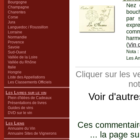
Bourgogne
Nez 
Champagne
bouch
Charentes
Corse
par 
Jura
expr
Languedoc / Roussillon
comme
Lorraine
Normandie
harmo
Provence
(
Vin 
Savoie
Nota :
Sud-Ouest
Vallée de la Loire
Les An
Vallée du Rhône
Italie
Cliquer sur les 
Hongrie
Liste des Appellations
not
Les Classements Officiels
Les Livres sur le vin
Voir d'autr
Plein d'Idées de Cadeaux
Présentations de livres
Guides de vins
DVD sur le vin
Ces commentaires
Les Liens
Annuaire du Vin
... la page su
Annuaire Sites de Vignerons