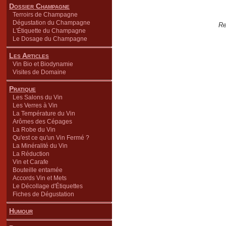
Dossier Champagne
Terroirs de Champagne
Dégustation du Champagne
Re
L'Étiquette du Champagne
Le Dosage du Champagne
Les Articles
Vin Bio et Biodynamie
Visites de Domaine
Pratique
Les Salons du Vin
Les Verres à Vin
La Température du Vin
Arômes des Cépages
La Robe du Vin
Qu'est ce qu'un Vin Fermé ?
La Minéralité du Vin
La Réduction
Vin et Carafe
Bouteille entamée
Accords Vin et Mets
Le Décollage d'Étiquettes
Fiches de Dégustation
Humour