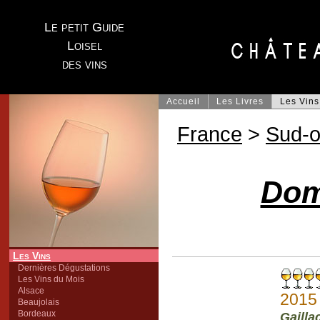
Le petit Guide
Loisel
des vins
Accueil
Les Livres
Les Vins
France
>
Sud-o
Dom
Les Vins
Dernières Dégustations
Les Vins du Mois
Alsace
2015
Beaujolais
Bordeaux
Gailla