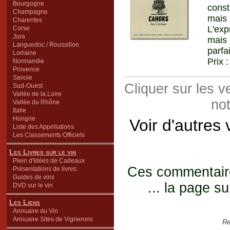
Bourgogne
const
Champagne
mais 
Charentes
L'exp
Corse
Jura
mais
Languedoc / Roussillon
parfa
Lorraine
Prix 
Normandie
Provence
Savoie
Cliquer sur les 
Sud-Ouest
Vallée de la Loire
not
Vallée du Rhône
Italie
Hongrie
Voir d'autres
Liste des Appellations
Les Classements Officiels
Les Livres sur le vin
Plein d'Idées de Cadeaux
Ces commentaires
Présentations de livres
Guides de vins
... la page su
DVD sur le vin
Les Liens
Annuaire du Vin
Annuaire Sites de Vignerons
Re