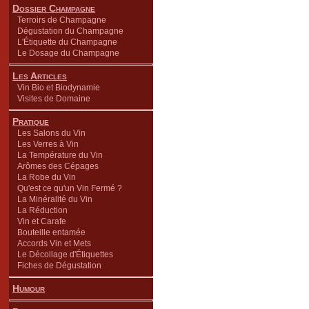
Dossier Champagne
Terroirs de Champagne
Dégustation du Champagne
L'Étiquette du Champagne
Le Dosage du Champagne
Les Articles
Vin Bio et Biodynamie
Visites de Domaine
Pratique
Les Salons du Vin
Les Verres à Vin
La Température du Vin
Arômes des Cépages
La Robe du Vin
Qu'est ce qu'un Vin Fermé ?
La Minéralité du Vin
La Réduction
Vin et Carafe
Bouteille entamée
Accords Vin et Mets
Le Décollage d'Étiquettes
Fiches de Dégustation
Humour