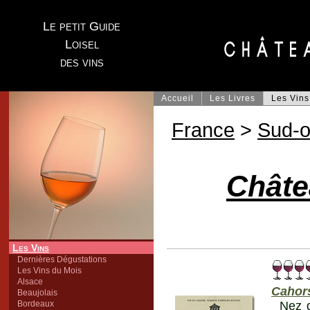
Le petit Guide
Loisel
des vins
Accueil
Les Livres
Les Vins
France
>
Sud-o
Châte
Les Vins
Dernières Dégustations
Les Vins du Mois
Alsace
Cahor
Beaujolais
Bordeaux
Nez d