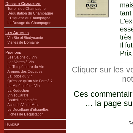
Dossier Champagne
mais
Terroirs de Champagne
tan
Dégustation du Champagne
L'Étiquette du Champagne
L'e
Le Dosage du Champagne
esse
Les Articles
très
Vin Bio et Biodynamie
Visites de Domaine
Il f
Prix
Pratique
Les Salons du Vin
Les Verres à Vin
La Température du Vin
Cliquer sur les 
Arômes des Cépages
La Robe du Vin
not
Qu'est ce qu'un Vin Fermé ?
La Minéralité du Vin
La Réduction
Ces commentaires
Vin et Carafe
Bouteille entamée
... la page su
Accords Vin et Mets
Le Décollage d'Étiquettes
Fiches de Dégustation
Re
Humour