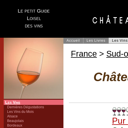
Le petit Guide
Loisel
des vins
Accueil
Les Livres
Les Vins
France
>
Sud-o
Châte
Les Vins
Dernières Dégustations
Les Vins du Mois
Alsace
Pur
Beaujolais
Bordeaux