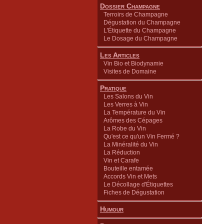
Dossier Champagne
Terroirs de Champagne
Dégustation du Champagne
L'Étiquette du Champagne
Le Dosage du Champagne
Les Articles
Vin Bio et Biodynamie
Visites de Domaine
Pratique
Les Salons du Vin
Les Verres à Vin
La Température du Vin
Arômes des Cépages
La Robe du Vin
Qu'est ce qu'un Vin Fermé ?
La Minéralité du Vin
La Réduction
Vin et Carafe
Bouteille entamée
Accords Vin et Mets
Le Décollage d'Étiquettes
Fiches de Dégustation
Humour