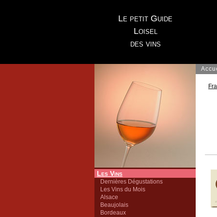
Le petit Guide
Loisel
des vins
Accu
Fr
Les Vins
Dernières Dégustations
Les Vins du Mois
Alsace
Beaujolais
Bordeaux