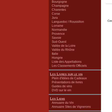
Bourgogne
Champagne
Charentes
Corse
Jura
Ces
Languedoc / Roussillon
Lorraine
Normandie
Provence
Savoie
Sud-Ouest
Vallée de la Loire
Vallée du Rhône
Italie
Hongrie
Liste des Appellations
Les Classements Officiels
Les Livres sur le vin
Plein d'Idées de Cadeaux
Présentations de livres
Guides de vins
DVD sur le vin
Les Liens
Annuaire du Vin
Annuaire Sites de Vignerons