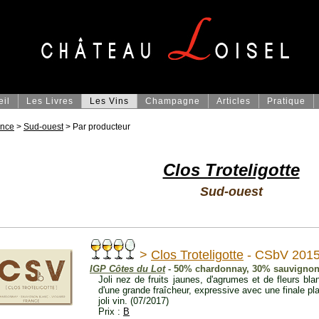
eil
Les Livres
Les Vins
Champagne
Articles
Pratique
ance
>
Sud-ouest
> Par producteur
Clos Troteligotte
Sud-ouest
>
Clos Troteligotte
- CSbV 201
IGP Côtes du Lot
- 50% chardonnay, 30% sauvignon 
Joli nez de fruits jaunes, d'agrumes et de fleurs bla
d'une grande fraîcheur, expressive avec une finale pla
joli vin. (07/2017)
Prix :
B