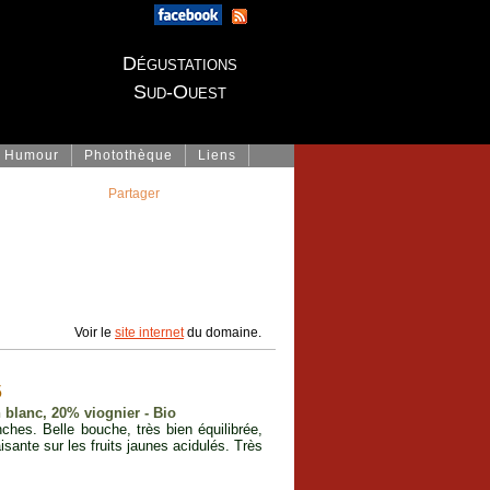
Dégustations
Sud-Ouest
Humour
Photothèque
Liens
Partager
Voir le
site internet
du domaine.
5
blanc, 20% viognier - Bio
nches. Belle bouche, très bien équilibrée,
isante sur les fruits jaunes acidulés. Très